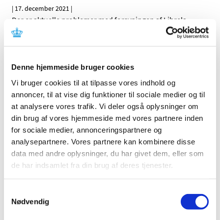
|
17. december 2021
|
Der er aktuelle problemer med forsyningen af Librela,
injektionsvæske, opløsning, 5 mg, 10 mg, 15 mg, 20 mg
…
EMA anbefaler markedsførings-tilladelse i EU
til nyt lægemiddel til behandling af Covid-19
Denne hjemmeside bruger cookies
Vi bruger cookies til at tilpasse vores indhold og
|
16. december 2021
|
Det europæiske lægemiddelagentur EMA’s
annoncer, til at vise dig funktioner til sociale medier og til
lægemiddelkomité CHMP indstiller, at et nyt
…
at analysere vores trafik. Vi deler også oplysninger om
din brug af vores hjemmeside med vores partnere inden
Status på behandlede indberetninger om
for sociale medier, annonceringspartnere og
formodede bivirkninger ved COVID-19 Vaccine
analysepartnere. Vores partnere kan kombinere disse
Janssen (Johnson & Johnson), uge 50
data med andre oplysninger, du har givet dem, eller som
de har indsamlet fra din brug af deres tjenester.
|
16. december 2021
|
Lægemiddelstyrelsen har frem til den 14. december 2021
modtaget 492 indberetninger om formodede
…
Samtykkevalg
Nødvendig
Status på behandlede indberetninger om