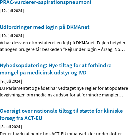
PRAC-vurderer-aspirationspneumoni
|
12. juli 2024
|
Udfordringer med login på DKMAnet
|
10. juli 2024
|
Vi har desværre konstateret en fejl på DKMAnet. Fejlen betyder,
at nogen brugere får beskeden ”Fejl under login – Årsag: No
…
Nyhedsopdatering: Nye tiltag for at forhindre
mangel på medicinsk udstyr og IVD
|
9. juli 2024
|
EU Parlamentet og Rådet har vedtaget nye regler for at opdatere
lovgivningen om medicinsk udstyr for at forhindre mangler
…
Oversigt over nationale tiltag til støtte for kliniske
forsøg fra ACT-EU
|
3. juli 2024
|
Der er hjælp at hente hos ACT-EU initiativet, der understøtter