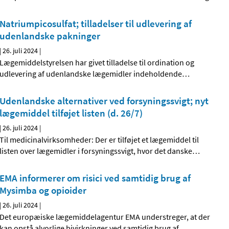
Natriumpicosulfat; tilladelser til udlevering af
udenlandske pakninger
|
26. juli 2024
|
Lægemiddelstyrelsen har givet tilladelse til ordination og
udlevering af udenlandske lægemidler indeholdende
…
Udenlandske alternativer ved forsyningssvigt; nyt
lægemiddel tilføjet listen (d. 26/7)
|
26. juli 2024
|
Til medicinalvirksomheder: Der er tilføjet et lægemiddel til
listen over lægemidler i forsyningssvigt, hvor det danske
…
EMA informerer om risici ved samtidig brug af
Mysimba og opioider
|
26. juli 2024
|
Det europæiske lægemiddelagentur EMA understreger, at der
kan opstå alvorlige bivirkninger ved samtidig brug af
…