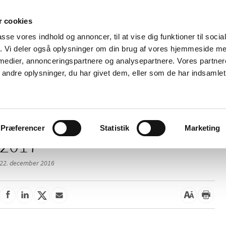
 cookies
passe vores indhold og annoncer, til at vise dig funktioner til soci
Nyheder
Om os
Kontakt
fik. Vi deler også oplysninger om din brug af vores hjemmeside m
 medier, annonceringspartnere og analysepartnere. Vores partne
 og
Tilskud og
Apoteker og salg af
Me
ndre oplysninger, du har givet dem, eller som de har indsamlet 
rmation
priser
medicin
ud
Præferencer
Statistik
Marketing
2017
22. december 2016