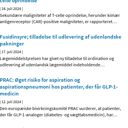
celle oprindelse
|
18. juli 2024
|
Sekundære maligniteter af T-celle oprindelse, herunder kimær
antigenreceptor (CAR)-positive maligniteter, er rapporteret
…
Fusidinsyre; tilladelse til udlevering af udenlandske
pakninger
|
17. juli 2024
|
Lægemiddelstyrelsen har givet ny tilladelse til ordination og
udlevering af udenlandsk lægemiddel indeholdende
…
PRAC: Øget risiko for aspiration og
aspirationspneumoni hos patienter, der får GLP-1-
medicin
|
12. juli 2024
|
Den europæiske bivirkningskomité PRAC vurderer, at patienter,
der får GLP-1-analoger (diabetes- og vægttabsmedicin), har
…