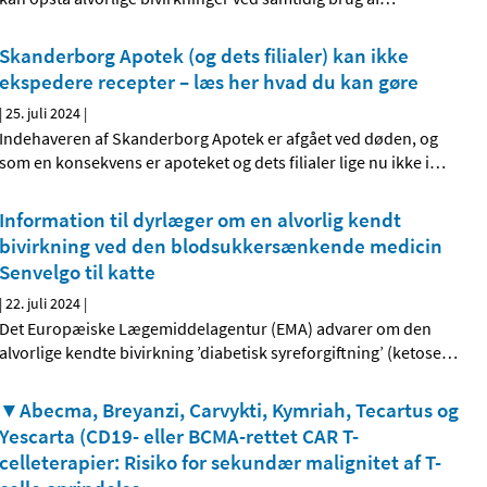
Skanderborg Apotek (og dets filialer) kan ikke
ekspedere recepter – læs her hvad du kan gøre
|
25. juli 2024
|
Indehaveren af Skanderborg Apotek er afgået ved døden, og
som en konsekvens er apoteket og dets filialer lige nu ikke i
…
Information til dyrlæger om en alvorlig kendt
bivirkning ved den blodsukkersænkende medicin
Senvelgo til katte
|
22. juli 2024
|
Det Europæiske Lægemiddelagentur (EMA) advarer om den
alvorlige kendte bivirkning ’diabetisk syreforgiftning’ (ketose
…
▼Abecma, Breyanzi, Carvykti, Kymriah, Tecartus og
Yescarta (CD19- eller BCMA-rettet CAR T-
celleterapier: Risiko for sekundær malignitet af T-