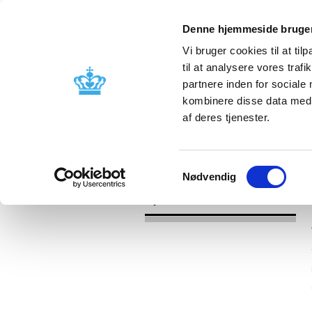
Denne hjemmeside bruger
Vi bruger cookies til at til
til at analysere vores tra
partnere inden for sociale
Godkendelse og
Bivirkninger
kombinere disse data med a
kontrol
produktinfo
af deres tjenester.
/
Nyheder
2017
Samtykkevalg
Nødvendig
Nyheder