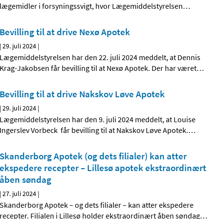
lægemidler i forsyningssvigt, hvor Lægemiddelstyrelsen
…
Bevilling til at drive Nexø Apotek
|
29. juli 2024
|
Lægemiddelstyrelsen har den 22. juli 2024 meddelt, at Dennis
Krag-Jakobsen får bevilling til at Nexø Apotek. Der har været
…
Bevilling til at drive Nakskov Løve Apotek
|
29. juli 2024
|
Lægemiddelstyrelsen har den 9. juli 2024 meddelt, at Louise
Ingerslev Vorbeck får bevilling til at Nakskov Løve Apotek.
…
Skanderborg Apotek (og dets filialer) kan atter
ekspedere recepter – Lillesø apotek ekstraordinært
åben søndag
|
27. juli 2024
|
Skanderborg Apotek – og dets filialer – kan atter ekspedere
recepter. Filialen i Lillesø holder ekstraordinært åben søndag
…