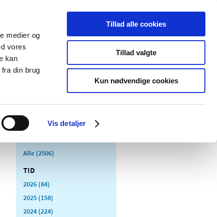
Tillad alle cookies
ale medier og
Udgivelser
Cookies
ed vores
Tillad valgte
re kan
dicinsk
Særlige
fra din brug
styr
produktområder
Kun nødvendige cookies
Vis detaljer
Alle (2506)
TID
2026 (84)
2025 (158)
2024 (224)