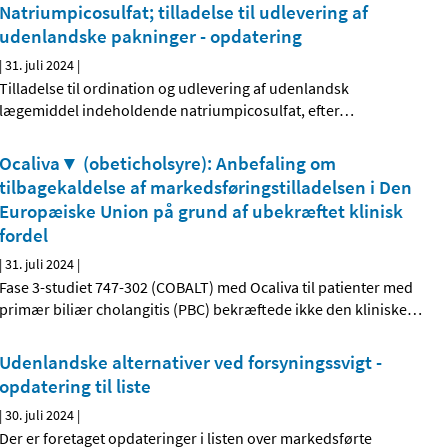
Natriumpicosulfat; tilladelse til udlevering af
udenlandske pakninger - opdatering
|
31. juli 2024
|
Tilladelse til ordination og udlevering af udenlandsk
lægemiddel indeholdende natriumpicosulfat, efter
…
Ocaliva▼ (obeticholsyre): Anbefaling om
tilbagekaldelse af markedsføringstilladelsen i Den
Europæiske Union på grund af ubekræftet klinisk
fordel
|
31. juli 2024
|
Fase 3-studiet 747-302 (COBALT) med Ocaliva til patienter med
primær biliær cholangitis (PBC) bekræftede ikke den kliniske
…
Udenlandske alternativer ved forsyningssvigt -
opdatering til liste
|
30. juli 2024
|
Der er foretaget opdateringer i listen over markedsførte