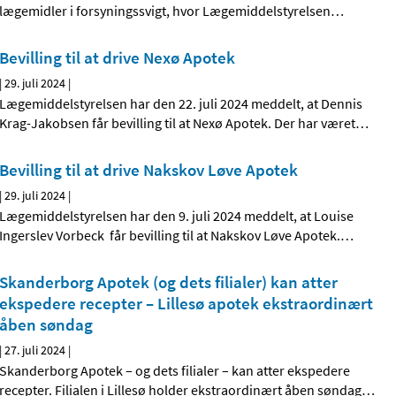
lægemidler i forsyningssvigt, hvor Lægemiddelstyrelsen
…
Bevilling til at drive Nexø Apotek
|
29. juli 2024
|
Lægemiddelstyrelsen har den 22. juli 2024 meddelt, at Dennis
Krag-Jakobsen får bevilling til at Nexø Apotek. Der har været
…
Bevilling til at drive Nakskov Løve Apotek
|
29. juli 2024
|
Lægemiddelstyrelsen har den 9. juli 2024 meddelt, at Louise
Ingerslev Vorbeck får bevilling til at Nakskov Løve Apotek.
…
Skanderborg Apotek (og dets filialer) kan atter
ekspedere recepter – Lillesø apotek ekstraordinært
åben søndag
|
27. juli 2024
|
Skanderborg Apotek – og dets filialer – kan atter ekspedere
recepter. Filialen i Lillesø holder ekstraordinært åben søndag
…