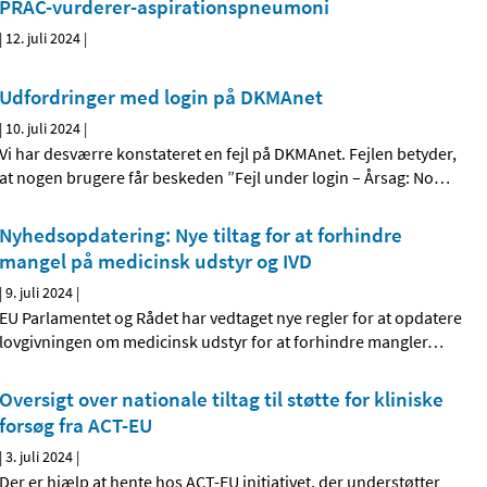
PRAC-vurderer-aspirationspneumoni
|
12. juli 2024
|
Udfordringer med login på DKMAnet
|
10. juli 2024
|
Vi har desværre konstateret en fejl på DKMAnet. Fejlen betyder,
at nogen brugere får beskeden ”Fejl under login – Årsag: No
…
Nyhedsopdatering: Nye tiltag for at forhindre
mangel på medicinsk udstyr og IVD
|
9. juli 2024
|
EU Parlamentet og Rådet har vedtaget nye regler for at opdatere
lovgivningen om medicinsk udstyr for at forhindre mangler
…
Oversigt over nationale tiltag til støtte for kliniske
forsøg fra ACT-EU
|
3. juli 2024
|
Der er hjælp at hente hos ACT-EU initiativet, der understøtter