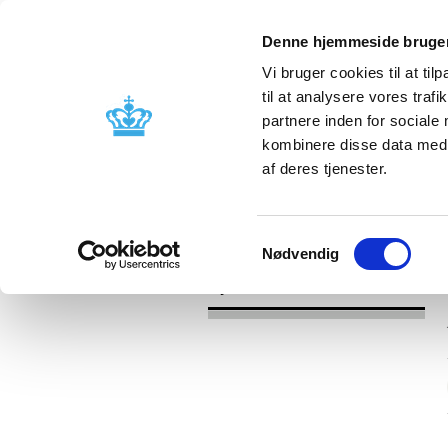
Denne hjemmeside bruger
Vi bruger cookies til at til
til at analysere vores tra
partnere inden for sociale
Godkendelse og
Bivirkninger
kombinere disse data med a
kontrol
produktinfo
af deres tjenester.
/
Nyheder
2017
Samtykkevalg
Nødvendig
Nyheder