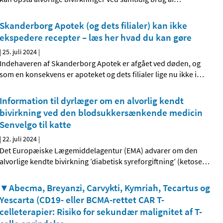
Skanderborg Apotek (og dets filialer) kan ikke
ekspedere recepter – læs her hvad du kan gøre
|
25. juli 2024
|
Indehaveren af Skanderborg Apotek er afgået ved døden, og
som en konsekvens er apoteket og dets filialer lige nu ikke i
…
Information til dyrlæger om en alvorlig kendt
bivirkning ved den blodsukkersænkende medicin
Senvelgo til katte
|
22. juli 2024
|
Det Europæiske Lægemiddelagentur (EMA) advarer om den
alvorlige kendte bivirkning ’diabetisk syreforgiftning’ (ketose
…
▼Abecma, Breyanzi, Carvykti, Kymriah, Tecartus og
Yescarta (CD19- eller BCMA-rettet CAR T-
celleterapier: Risiko for sekundær malignitet af T-