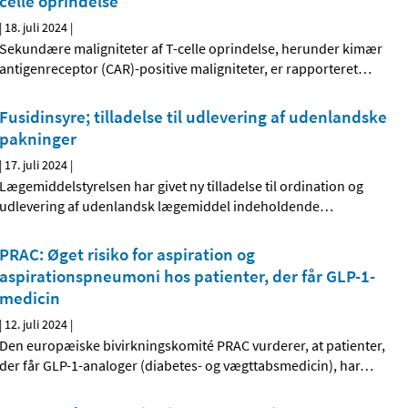
celle oprindelse
|
18. juli 2024
|
Sekundære maligniteter af T-celle oprindelse, herunder kimær
antigenreceptor (CAR)-positive maligniteter, er rapporteret
…
Fusidinsyre; tilladelse til udlevering af udenlandske
pakninger
|
17. juli 2024
|
Lægemiddelstyrelsen har givet ny tilladelse til ordination og
udlevering af udenlandsk lægemiddel indeholdende
…
PRAC: Øget risiko for aspiration og
aspirationspneumoni hos patienter, der får GLP-1-
medicin
|
12. juli 2024
|
Den europæiske bivirkningskomité PRAC vurderer, at patienter,
der får GLP-1-analoger (diabetes- og vægttabsmedicin), har
…