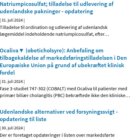
Natriumpicosulfat; tilladelse til udlevering af
udenlandske pakninger - opdatering
|
31. juli 2024
|
Tilladelse til ordination og udlevering af udenlandsk
lægemiddel indeholdende natriumpicosulfat, efter
…
Ocaliva▼ (obeticholsyre): Anbefaling om
tilbagekaldelse af markedsføringstilladelsen i Den
Europæiske Union på grund af ubekræftet klinisk
fordel
|
31. juli 2024
|
Fase 3-studiet 747-302 (COBALT) med Ocaliva til patienter med
primær biliær cholangitis (PBC) bekræftede ikke den kliniske
…
Udenlandske alternativer ved forsyningssvigt -
opdatering til liste
|
30. juli 2024
|
Der er foretaget opdateringer i listen over markedsførte