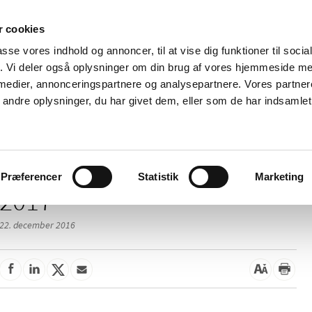
 cookies
passe vores indhold og annoncer, til at vise dig funktioner til soci
Nyheder
Om os
Kontakt
fik. Vi deler også oplysninger om din brug af vores hjemmeside m
 medier, annonceringspartnere og analysepartnere. Vores partne
 og
Tilskud og
Apoteker og salg af
Me
ndre oplysninger, du har givet dem, eller som de har indsamlet 
rmation
priser
medicin
ud
Præferencer
Statistik
Marketing
2017
22. december 2016