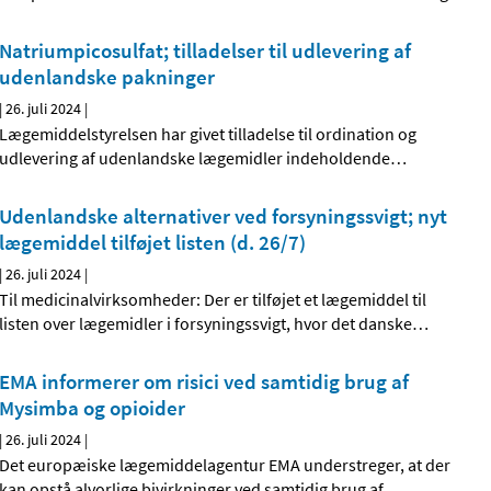
Natriumpicosulfat; tilladelser til udlevering af
udenlandske pakninger
|
26. juli 2024
|
Lægemiddelstyrelsen har givet tilladelse til ordination og
udlevering af udenlandske lægemidler indeholdende
…
Udenlandske alternativer ved forsyningssvigt; nyt
lægemiddel tilføjet listen (d. 26/7)
|
26. juli 2024
|
Til medicinalvirksomheder: Der er tilføjet et lægemiddel til
listen over lægemidler i forsyningssvigt, hvor det danske
…
EMA informerer om risici ved samtidig brug af
Mysimba og opioider
|
26. juli 2024
|
Det europæiske lægemiddelagentur EMA understreger, at der
kan opstå alvorlige bivirkninger ved samtidig brug af
…