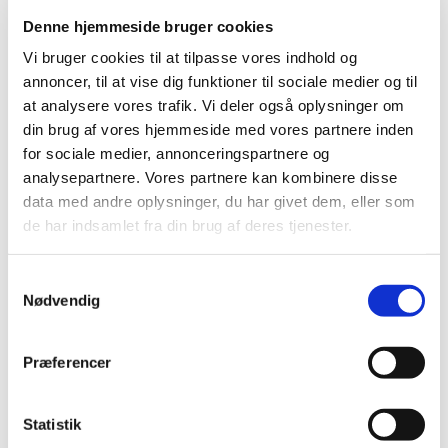
udenlandske pakninger
Denne hjemmeside bruger cookies
|
17. juli 2024
|
Vi bruger cookies til at tilpasse vores indhold og
Lægemiddelstyrelsen har givet ny tilladelse til ordination
annoncer, til at vise dig funktioner til sociale medier og til
og udlevering af udenlandsk lægemiddel
…
at analysere vores trafik. Vi deler også oplysninger om
din brug af vores hjemmeside med vores partnere inden
PRAC: Øget risiko for aspiration og
for sociale medier, annonceringspartnere og
aspirationspneumoni hos patienter, der får
analysepartnere. Vores partnere kan kombinere disse
GLP-1-medicin
data med andre oplysninger, du har givet dem, eller som
|
12. juli 2024
|
de har indsamlet fra din brug af deres tjenester.
Den europæiske bivirkningskomité PRAC vurderer, at
patienter, der får GLP-1-analoger (diabetes- og
…
Samtykkevalg
Nødvendig
PRAC-vurderer-aspirationspneumoni
|
12. juli 2024
|
Præferencer
Udfordringer med login på DKMAnet
Statistik
|
10. juli 2024
|