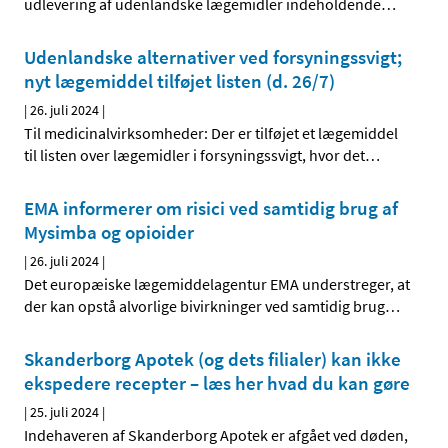
udlevering af udenlandske lægemidler indeholdende
…
Udenlandske alternativer ved forsyningssvigt;
nyt lægemiddel tilføjet listen (d. 26/7)
|
26. juli 2024
|
Til medicinalvirksomheder: Der er tilføjet et lægemiddel
til listen over lægemidler i forsyningssvigt, hvor det
…
EMA informerer om risici ved samtidig brug af
Mysimba og opioider
|
26. juli 2024
|
Det europæiske lægemiddelagentur EMA understreger, at
der kan opstå alvorlige bivirkninger ved samtidig brug
…
Skanderborg Apotek (og dets filialer) kan ikke
ekspedere recepter – læs her hvad du kan gøre
|
25. juli 2024
|
Indehaveren af Skanderborg Apotek er afgået ved døden,