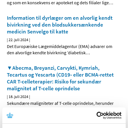
og som en konsekvens er apoteket og dets filialer lige
…
Information til dyrlæger om en alvorlig kendt
bivirkning ved den blodsukkersænkende
medicin Senvelgo til katte
|
22. juli 2024
|
Det Europæiske Lægemiddelagentur (EMA) advarer om
den alvorlige kendte bivirkning ’diabetisk
…
▼Abecma, Breyanzi, Carvykti, Kymriah,
Tecartus og Yescarta (CD19- eller BCMA-rettet
CAR T-celleterapier: Risiko for sekundær
malignitet af T-celle oprindelse
|
18. juli 2024
|
Sekundære maligniteter af T-celle oprindelse, herunder
kimær antigenreceptor (CAR)-positive maligniteter, er
…
Fusidinsyre; tilladelse til udlevering af