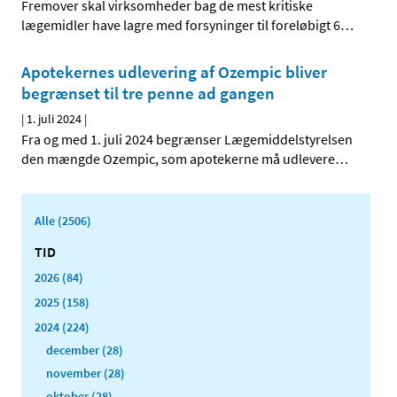
Fremover skal virksomheder bag de mest kritiske
lægemidler have lagre med forsyninger til foreløbigt 6
…
Apotekernes udlevering af Ozempic bliver
begrænset til tre penne ad gangen
|
1. juli 2024
|
Fra og med 1. juli 2024 begrænser Lægemiddelstyrelsen
den mængde Ozempic, som apotekerne må udlevere
…
Alle (2506)
TID
2026 (84)
2025 (158)
2024 (224)
december (28)
november (28)
oktober (28)