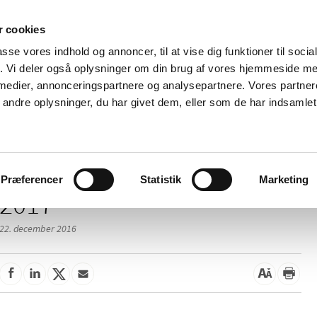
 cookies
passe vores indhold og annoncer, til at vise dig funktioner til soci
Nyheder
Om os
Kontakt
fik. Vi deler også oplysninger om din brug af vores hjemmeside m
 medier, annonceringspartnere og analysepartnere. Vores partne
 og
Tilskud og
Apoteker og salg af
Me
ndre oplysninger, du har givet dem, eller som de har indsamlet 
rmation
priser
medicin
ud
Præferencer
Statistik
Marketing
2017
22. december 2016