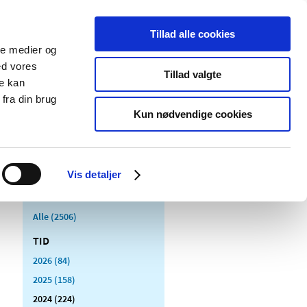
Tillad alle cookies
ale medier og
Udgivelser
Cookies
ed vores
Tillad valgte
re kan
dicinsk
Særlige
fra din brug
styr
produktområder
Kun nødvendige cookies
Vis detaljer
Alle (2506)
TID
2026 (84)
2025 (158)
2024 (224)