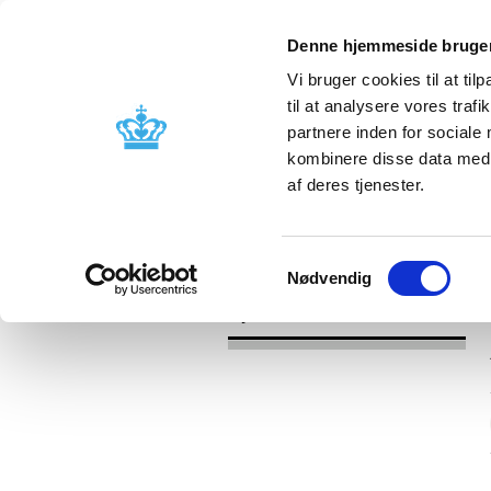
Denne hjemmeside bruger
Vi bruger cookies til at til
til at analysere vores tra
partnere inden for sociale
Godkendelse og
Bivirkninger
kombinere disse data med a
kontrol
produktinfo
af deres tjenester.
/
Nyheder
2017
Samtykkevalg
Nødvendig
Nyheder