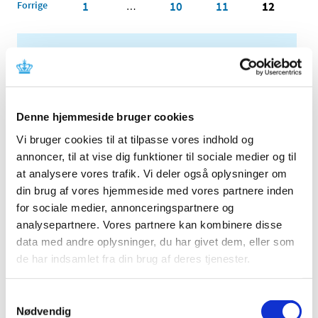
Forrige
1
10
11
12
…
Alle (2506)
TID
2026 (84)
Denne hjemmeside bruger cookies
2025 (158)
Vi bruger cookies til at tilpasse vores indhold og
2024 (224)
annoncer, til at vise dig funktioner til sociale medier og til
december (28)
at analysere vores trafik. Vi deler også oplysninger om
november (28)
din brug af vores hjemmeside med vores partnere inden
oktober (28)
for sociale medier, annonceringspartnere og
september (15)
analysepartnere. Vores partnere kan kombinere disse
august (10)
data med andre oplysninger, du har givet dem, eller som
juli (20)
de har indsamlet fra din brug af deres tjenester.
juni (15)
maj (25)
Samtykkevalg
april (12)
Nødvendig