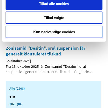
Tillad alle cookies
Lægemiddelstyrelsen søger medlemmer til
Godkendelsespanel vedrørende tilskud til
ernæringspræparater
Tillad valgte
|
7. oktober 2025
|
Lægemiddelstyrelsen søger forslag til medlemmer af
Kun nødvendige cookies
Godkendelsespanel vedrørende tilskud til
…
Zonisamid ’’Desitin’’, oral suspension får
generelt klausuleret tilskud
|
2. oktober 2025
|
Fra 13. oktober 2025 får Zonisamid ’’Desitin’’, oral
suspension generelt klausuleret tilskud til følgende
…
Alle (2506)
TID
2026 (84)