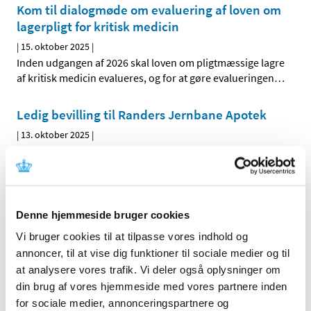
Kom til dialogmøde om evaluering af loven om
lagerpligt for kritisk medicin
|
15. oktober 2025
|
Inden udgangen af 2026 skal loven om pligtmæssige lagre
af kritisk medicin evalueres, og for at gøre evalueringen
…
Ledig bevilling til Randers Jernbane Apotek
|
13. oktober 2025
|
Bevillingen til at drive Randers Jernbane Apotek ledig pr.
1. marts 2026. Bevillingen er opslået ledig efter Lov om
…
Crysvita (burosumab): Risiko for svær
Denne hjemmeside bruger cookies
hypercalcæmi
Vi bruger cookies til at tilpasse vores indhold og
|
10. oktober 2025
|
annoncer, til at vise dig funktioner til sociale medier og til
Stigninger i serumcalcium, herunder svær hypercalcæmi,
at analysere vores trafik. Vi deler også oplysninger om
og/eller øget parathyroideahormon er blevet
…
din brug af vores hjemmeside med vores partnere inden
for sociale medier, annonceringspartnere og
Caspofungin: Undgå brug af polyacrylonitril