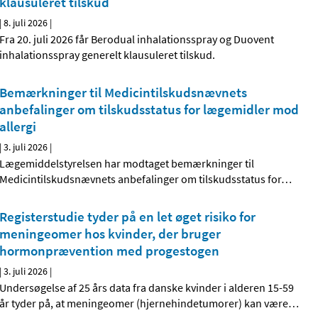
klausuleret tilskud
|
8. juli 2026
|
Fra 20. juli 2026 får Berodual inhalationsspray og Duovent
inhalationsspray generelt klausuleret tilskud.
Bemærkninger til Medicintilskudsnævnets
anbefalinger om tilskudsstatus for lægemidler mod
allergi
|
3. juli 2026
|
Lægemiddelstyrelsen har modtaget bemærkninger til
Medicintilskudsnævnets anbefalinger om tilskudsstatus for
…
Registerstudie tyder på en let øget risiko for
meningeomer hos kvinder, der bruger
hormonprævention med progestogen
|
3. juli 2026
|
Undersøgelse af 25 års data fra danske kvinder i alderen 15-59
år tyder på, at meningeomer (hjernehindetumorer) kan være
…