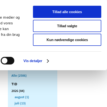
Tillad alle cookies
ale medier og
Udgivelser
Cookies
ed vores
Tillad valgte
re kan
dicinsk
Særlige
fra din brug
styr
produktområder
Kun nødvendige cookies
Vis detaljer
Alle (2506)
TID
2026 (84)
august (1)
juli (13)