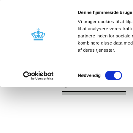
Denne hjemmeside bruger
Vi bruger cookies til at til
til at analysere vores tra
partnere inden for sociale
Godkendelse og
Bivirkninger
kombinere disse data med a
kontrol
produktinfo
af deres tjenester.
/
Nyheder
2017
Samtykkevalg
Nødvendig
Nyheder