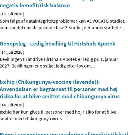
negativ benefit/risk balance
|
16. juli 2026
|
Som følge af dataintegritetsproblemer kan ADVOCATE-studiet,
som var det eneste pivotale fase 3-studie, der understøttede
…
Genopslag - Ledig bevilling til Hirtshals Apotek
|
14. juli 2026
|
Bevillingen til at drive Hirtshals Apotek er ledig pr. 1. januar
2027. Bevillingen er opslået ledig efter lov om
…
Ixchiq (Chikungunya-vaccine (levende)):
Anvendelsen er begrænset til personer med høj
risiko for at blive smittet med chikungunya virus
|
14. juli 2026
|
Ixchiq bør kun gives til personer med høj risiko for at blive
smittet med chikungunya virus.
Boom i ansøgninger om vurdering af medicintilskud