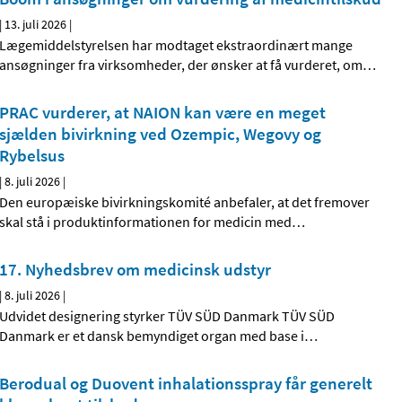
|
13. juli 2026
|
Lægemiddelstyrelsen har modtaget ekstraordinært mange
ansøgninger fra virksomheder, der ønsker at få vurderet, om
…
PRAC vurderer, at NAION kan være en meget
sjælden bivirkning ved Ozempic, Wegovy og
Rybelsus
|
8. juli 2026
|
Den europæiske bivirkningskomité anbefaler, at det fremover
skal stå i produktinformationen for medicin med
…
17. Nyhedsbrev om medicinsk udstyr
|
8. juli 2026
|
Udvidet designering styrker TÜV SÜD Danmark TÜV SÜD
Danmark er et dansk bemyndiget organ med base i
…
Berodual og Duovent inhalationsspray får generelt