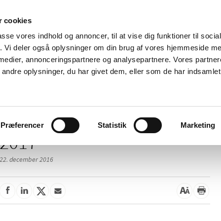
 cookies
passe vores indhold og annoncer, til at vise dig funktioner til soci
Nyheder
Om os
Kontakt
fik. Vi deler også oplysninger om din brug af vores hjemmeside m
 medier, annonceringspartnere og analysepartnere. Vores partne
 og
Tilskud og
Apoteker og salg af
Me
ndre oplysninger, du har givet dem, eller som de har indsamlet 
rmation
priser
medicin
ud
Præferencer
Statistik
Marketing
2017
22. december 2016