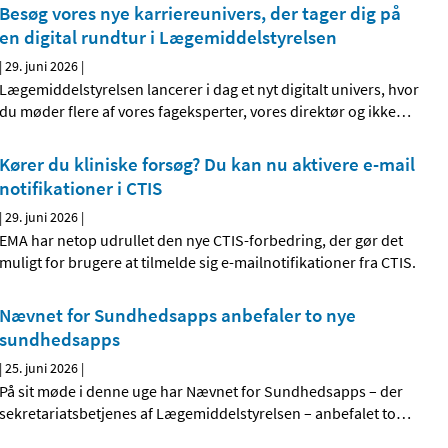
Besøg vores nye karriereunivers, der tager dig på
en digital rundtur i Lægemiddelstyrelsen
|
29. juni 2026
|
Lægemiddelstyrelsen lancerer i dag et nyt digitalt univers, hvor
du møder flere af vores fageksperter, vores direktør og ikke
…
Kører du kliniske forsøg? Du kan nu aktivere e-mail
notifikationer i CTIS
|
29. juni 2026
|
EMA har netop udrullet den nye CTIS-forbedring, der gør det
muligt for brugere at tilmelde sig e-mailnotifikationer fra CTIS.
Nævnet for Sundhedsapps anbefaler to nye
sundhedsapps
|
25. juni 2026
|
På sit møde i denne uge har Nævnet for Sundhedsapps – der
sekretariatsbetjenes af Lægemiddelstyrelsen – anbefalet to
…