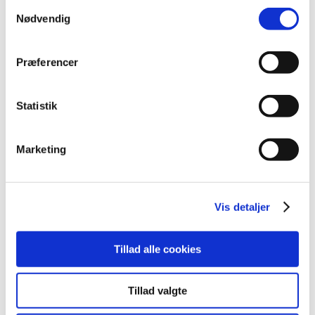
Samtykkevalg
oktober (20)
Nødvendig
september (20)
august (17)
Præferencer
juli (11)
juni (21)
maj (21)
Statistik
april (24)
marts (42)
Marketing
februar (12)
januar (18)
2019 (159)
Vis detaljer
2018 (150)
2017 (167)
Tillad alle cookies
2016 (167)
2015 (33)
Tillad valgte
2014 (44)
2013 (49)