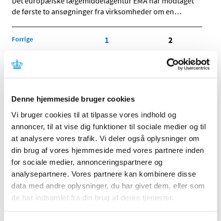
Det europæiske lægemiddelagentur EMA har modtaget
de første to ansøgninger fra virksomheder om en
…
Forrige
1
2
Alle (2506)
TID
Denne hjemmeside bruger cookies
2026 (84)
Vi bruger cookies til at tilpasse vores indhold og
2025 (158)
annoncer, til at vise dig funktioner til sociale medier og til
2024 (224)
at analysere vores trafik. Vi deler også oplysninger om
2023 (195)
din brug af vores hjemmeside med vores partnere inden
2022 (197)
for sociale medier, annonceringspartnere og
analysepartnere. Vores partnere kan kombinere disse
2021 (516)
data med andre oplysninger, du har givet dem, eller som
2020 (263)
de har indsamlet fra din brug af deres tjenester.
december (24)
november (33)