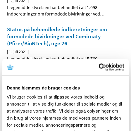
|
1. juli 2021
|
Lægemiddelstyrelsen har behandlet i alt 1.098
indberetninger om formodede bivirkninger ved
…
Status på behandlede indberetninger om
formodede bivirkninger ved Comirnaty
(Pfizer/BioNTech), uge 26
|
1. juli 2021
|
Lægemiddelstyrelsen har behandlet i alt 5.760
indberetninger om formodede bivirkninger ved
…
Forrige
1
2
3
Denne hjemmeside bruger cookies
Vi bruger cookies til at tilpasse vores indhold og
Alle (2506)
annoncer, til at vise dig funktioner til sociale medier og til
at analysere vores trafik. Vi deler også oplysninger om
TID
din brug af vores hjemmeside med vores partnere inden
2026 (84)
for sociale medier, annonceringspartnere og
2025 (158)