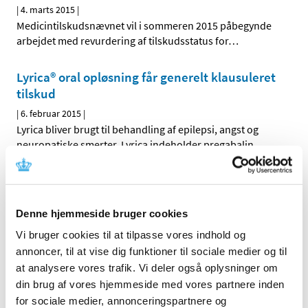
|
4. marts 2015
|
Medicintilskudsnævnet vil i sommeren 2015 påbegynde
arbejdet med revurdering af tilskudsstatus for
…
Lyrica® oral opløsning får generelt klausuleret
tilskud
|
6. februar 2015
|
Lyrica bliver brugt til behandling af epilepsi, angst og
neuropatiske smerter. Lyrica indeholder pregabalin.
Voltabak® får generelt tilskud
|
6. februar 2015
|
Denne hjemmeside bruger cookies
Voltabak øjendråber bliver brugt til behandling af gener
og smerter i øjet fx efter operation. Voltabak
…
Vi bruger cookies til at tilpasse vores indhold og
annoncer, til at vise dig funktioner til sociale medier og til
Daivobet gel m applikator® får generelt tilskud
at analysere vores trafik. Vi deler også oplysninger om
din brug af vores hjemmeside med vores partnere inden
|
28. januar 2015
|
for sociale medier, annonceringspartnere og
Sundhedsstyrelsen giver generelt tilskud til Daivobet gel