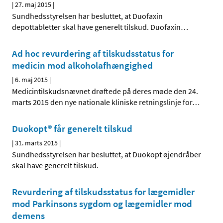
|
27. maj 2015
|
Sundhedsstyrelsen har besluttet, at Duofaxin
depottabletter skal have generelt tilskud. Duofaxin
…
Ad hoc revurdering af tilskudsstatus for
medicin mod alkoholafhængighed
|
6. maj 2015
|
Medicintilskudsnævnet drøftede på deres møde den 24.
marts 2015 den nye nationale kliniske retningslinje for
…
Duokopt® får generelt tilskud
|
31. marts 2015
|
Sundhedsstyrelsen har besluttet, at Duokopt øjendråber
skal have generelt tilskud.
Revurdering af tilskudsstatus for lægemidler
mod Parkinsons sygdom og lægemidler mod
demens