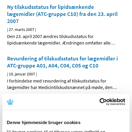
Ny tilskudsstatus for lipidsænkende
lægemidler (ATC-gruppe C10) fra den 23. april
2007
|
27. marts 2007
|
Den 23. april 2007 ændres tilskudsstatus for
lipidsænkende lægemidler. Ændringen omfatter alle
…
Revurdering af tilskudsstatus for lægemidler i
ATC-gruppe A01, A04, C04, C05 og C10
|
19. januar 2007
|
I forbindelse med revurdering af tilskudsstatus for
lægemidler har Medicintilskudsnævnet på møde, den
…
Alle (2506)
TID
Denne hjemmeside bruger cookies
2026 (84)
Vi bruger cookies til at tilpasse vores indhold og