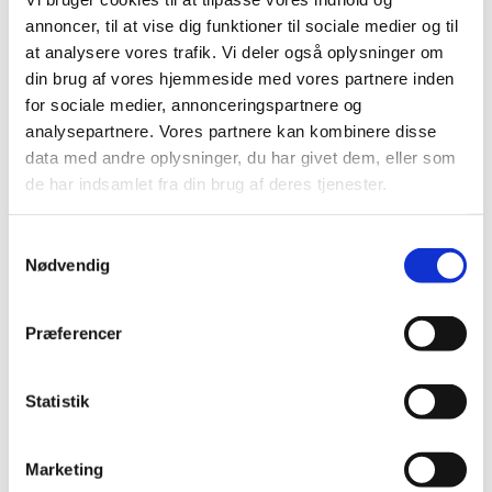
2025 (158)
annoncer, til at vise dig funktioner til sociale medier og til
2024 (224)
at analysere vores trafik. Vi deler også oplysninger om
2023 (195)
din brug af vores hjemmeside med vores partnere inden
2022 (197)
for sociale medier, annonceringspartnere og
analysepartnere. Vores partnere kan kombinere disse
2021 (516)
data med andre oplysninger, du har givet dem, eller som
2020 (263)
de har indsamlet fra din brug af deres tjenester.
2019 (159)
2018 (150)
Samtykkevalg
2017 (167)
Nødvendig
2016 (167)
2015 (33)
Præferencer
2014 (44)
2013 (49)
Statistik
2012 (44)
2011 (13)
Marketing
2010 (7)