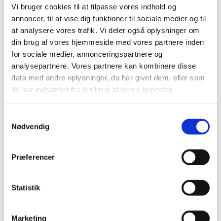
Vi bruger cookies til at tilpasse vores indhold og
2020 (263)
annoncer, til at vise dig funktioner til sociale medier og til
2019 (159)
at analysere vores trafik. Vi deler også oplysninger om
2018 (150)
din brug af vores hjemmeside med vores partnere inden
2017 (167)
for sociale medier, annonceringspartnere og
analysepartnere. Vores partnere kan kombinere disse
2016 (167)
data med andre oplysninger, du har givet dem, eller som
2015 (33)
de har indsamlet fra din brug af deres tjenester.
2014 (44)
2013 (49)
Samtykkevalg
2012 (44)
Nødvendig
2011 (13)
november (1)
Præferencer
oktober (2)
september (2)
august (2)
Statistik
juli (1)
juni (1)
Marketing