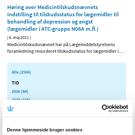
Høring over Medicintilskudsnævnets
indstilling til tilskudsstatus for lægemidler til
behandling af depression og angst
(lægemidler i ATC-gruppe N06A m.fl.)
|
6. maj 2011
|
Medicintilskudsnævnet har på Lægemiddelstyrelsens
foranledning revurderet tilskudsstatus for lægemidler i
…
Alle (2506)
TID
2026 (84)
2025 (158)
2024 (224)
2023 (195)
2022 (197)
Denne hjemmeside bruger cookies
2021 (516)