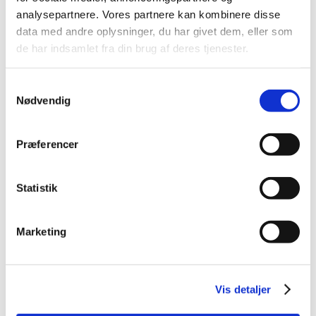
2014 (44)
analysepartnere. Vores partnere kan kombinere disse
2013 (49)
data med andre oplysninger, du har givet dem, eller som
de har indsamlet fra din brug af deres tjenester.
2012 (44)
2011 (13)
Samtykkevalg
2010 (7)
Nødvendig
2009 (14)
december (2)
Præferencer
november (1)
oktober (1)
september (2)
Statistik
juli (1)
juni (5)
Marketing
april (2)
2008 (8)
2007 (3)
Vis detaljer
2006 (9)