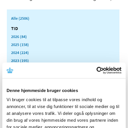
Alle (2506)
TID
2026 (84)
2025 (158)
2024 (224)
2023 (195)
2022 (197)
2021 (516)
2020 (263)
Denne hjemmeside bruger cookies
2019 (159)
Vi bruger cookies til at tilpasse vores indhold og
2018 (150)
annoncer, til at vise dig funktioner til sociale medier og til
2017 (167)
at analysere vores trafik. Vi deler også oplysninger om
2016 (167)
din brug af vores hjemmeside med vores partnere inden
2015 (33)
for sociale medier, annonceringspartnere og