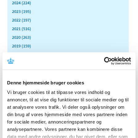
2024 (224)
2023 (195)
2022 (197)
2021 (516)
2020 (263)
2019 (159)
2018 (150)
2017 (167)
2016 (167)
2015 (33)
Denne hjemmeside bruger cookies
december (4)
Vi bruger cookies til at tilpasse vores indhold og
november (4)
annoncer, til at vise dig funktioner til sociale medier og til
oktober (2)
at analysere vores trafik. Vi deler også oplysninger om
september (3)
din brug af vores hjemmeside med vores partnere inden
august (2)
for sociale medier, annonceringspartnere og
juni (9)
analysepartnere. Vores partnere kan kombinere disse
maj (2)
data med andre oplysninger, du har givet dem, eller som