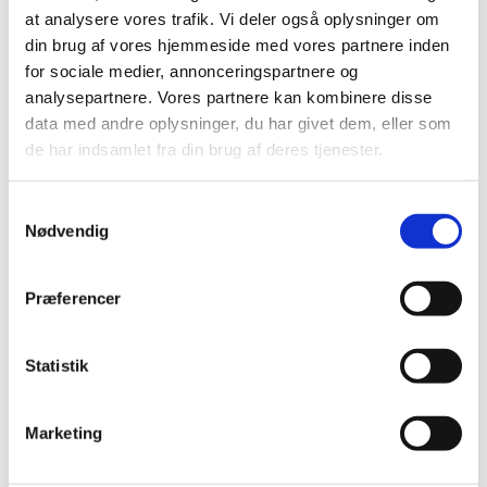
juli (11)
at analysere vores trafik. Vi deler også oplysninger om
juni (21)
din brug af vores hjemmeside med vores partnere inden
maj (21)
for sociale medier, annonceringspartnere og
analysepartnere. Vores partnere kan kombinere disse
april (24)
data med andre oplysninger, du har givet dem, eller som
marts (42)
de har indsamlet fra din brug af deres tjenester.
februar (12)
januar (18)
Samtykkevalg
2019 (159)
Nødvendig
2018 (150)
2017 (167)
Præferencer
2016 (167)
2015 (33)
Statistik
2014 (44)
2013 (49)
2012 (44)
Marketing
2011 (13)