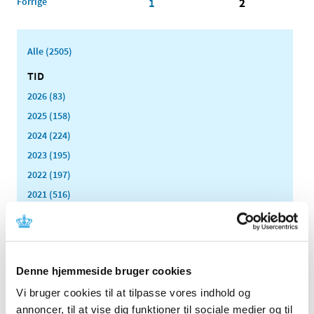
Forrige
1
2
Alle (2505)
TID
2026 (83)
2025 (158)
2024 (224)
2023 (195)
2022 (197)
2021 (516)
2020 (263)
december (24)
november (33)
oktober (20)
Denne hjemmeside bruger cookies
september (20)
Vi bruger cookies til at tilpasse vores indhold og
august (17)
annoncer, til at vise dig funktioner til sociale medier og til