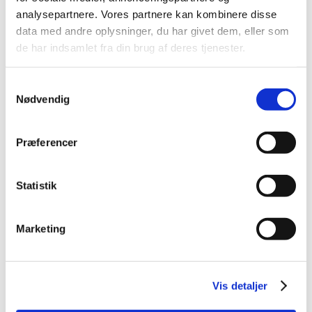
2014 (44)
analysepartnere. Vores partnere kan kombinere disse
2013 (49)
data med andre oplysninger, du har givet dem, eller som
de har indsamlet fra din brug af deres tjenester.
2012 (44)
2011 (13)
Samtykkevalg
2010 (7)
Nødvendig
2009 (14)
december (2)
Præferencer
november (1)
oktober (1)
september (2)
Statistik
juli (1)
juni (5)
Marketing
april (2)
2008 (8)
2007 (3)
Vis detaljer
2006 (9)