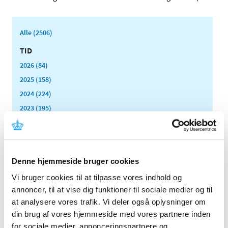
Alle (2506)
TID
2026 (84)
2025 (158)
2024 (224)
2023 (195)
2022 (197)
2021 (516)
2020 (263)
Denne hjemmeside bruger cookies
2019 (159)
Vi bruger cookies til at tilpasse vores indhold og
2018 (150)
annoncer, til at vise dig funktioner til sociale medier og til
2017 (167)
at analysere vores trafik. Vi deler også oplysninger om
2016 (167)
din brug af vores hjemmeside med vores partnere inden
2015 (33)
for sociale medier, annonceringspartnere og