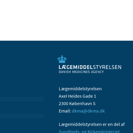
Lægemiddelstyrelsen
Axel Heides Gade 1
2300 København S
Email:
dkma@dkma.dk
Lægemiddelstyrelsen er en del af
Sundheds- og Kirkeministeriet.