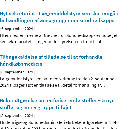
Nyt sekretariat i Lægemiddelstyrelsen skal indgå i
behandlingen af ansøgninger om sundhedsapps
|
6. september 2024
|
Efter medlemmerne af Nævnet for Sundhedsapps er udpeget,
ser sekretariatet i Lægemiddelstyrelsen nu frem til at
…
Tilbagekaldelse af tilladelse til at forhandle
håndkøbsmedicin
|
6. september 2024
|
Lægemiddelstyrelsen har med virkning fra den 2. september
2024 tilbagekaldt en tilladelse til detailforhandling af
…
Bekendtgørelse om euforiserende stoffer – 5 nye
stoffer og en ny gruppe tilføjet
|
5. september 2024
|
I Indenrigs- og Sundhedsministeriets bekendtgørelse nr. 2446
af 12. december 2021 om euforiserende stoffer er der fra den
…