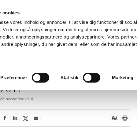
 cookies
passe vores indhold og annoncer, til at vise dig funktioner til soci
Nyheder
Om os
Kontakt
fik. Vi deler også oplysninger om din brug af vores hjemmeside m
 medier, annonceringspartnere og analysepartnere. Vores partne
 og
Tilskud og
Apoteker og salg af
Me
ndre oplysninger, du har givet dem, eller som de har indsamlet 
rmation
priser
medicin
ud
Præferencer
Statistik
Marketing
2017
22. december 2016