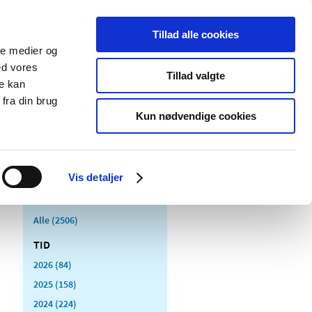
Tillad alle cookies
ale medier og
Udgivelser
Cookies
ed vores
Tillad valgte
re kan
dicinsk
Særlige
fra din brug
styr
produktområder
Kun nødvendige cookies
Vis detaljer
Alle (2506)
TID
2026 (84)
2025 (158)
2024 (224)