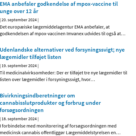
EMA anbefaler godkendelse af mpox-vaccine til
unge over 12 år
|
20. september 2024
|
Det europæiske lægemiddelagentur EMA anbefaler, at
godkendelsen af mpox-vaccinen Imvanex udvides til også at
…
Udenlandske alternativer ved forsyningssvigt; nye
lægemidler tilføjet listen
|
19. september 2024
|
Til medicinalvirksomheder: Der er tilføjet tre nye lægemidler til
listen over lægemidler i forsyningssvigt, hvor
…
Bivirkningsindberetninger om
cannabisslutprodukter og forbrug under
forsøgsordningen
|
18. september 2024
|
I forbindelse med monitorering af forsøgsordningen med
medicinsk cannabis offentliggør Lægemiddelstyrelsen en
…