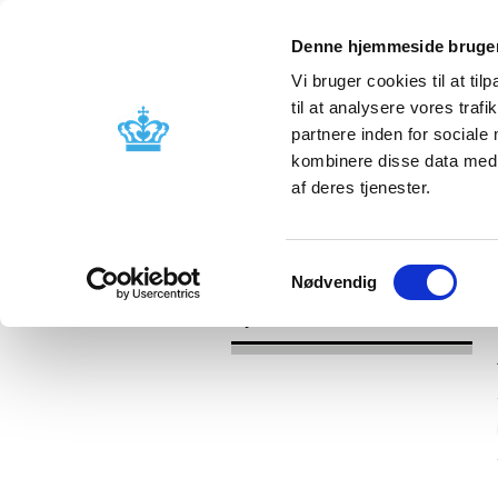
Denne hjemmeside bruger
Vi bruger cookies til at til
til at analysere vores tra
partnere inden for sociale
Godkendelse og
Bivirkninger
kombinere disse data med a
kontrol
produktinfo
af deres tjenester.
/
Nyheder
2017
Samtykkevalg
Nødvendig
Nyheder