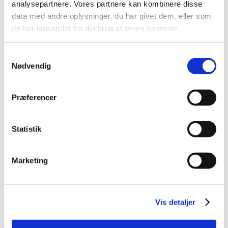
analysepartnere. Vores partnere kan kombinere disse
2014 (44)
data med andre oplysninger, du har givet dem, eller som
2013 (49)
de har indsamlet fra din brug af deres tjenester.
2012 (44)
2011 (13)
Samtykkevalg
2010 (7)
Nødvendig
2009 (14)
2008 (8)
Præferencer
december (1)
november (2)
Statistik
oktober (2)
september (1)
juli (1)
Marketing
januar (1)
2007 (3)
2006 (9)
Vis detaljer
2005 (2)