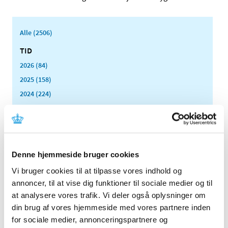
Alle (2506)
TID
2026 (84)
2025 (158)
2024 (224)
2023 (195)
2022 (197)
2021 (516)
2020 (263)
Denne hjemmeside bruger cookies
2019 (159)
Vi bruger cookies til at tilpasse vores indhold og
2018 (150)
annoncer, til at vise dig funktioner til sociale medier og til
2017 (167)
at analysere vores trafik. Vi deler også oplysninger om
din brug af vores hjemmeside med vores partnere inden
2016 (167)
for sociale medier, annonceringspartnere og
2015 (33)