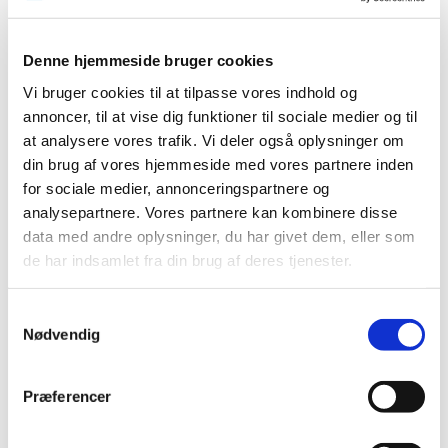
2023 (195)
2022 (197)
Denne hjemmeside bruger cookies
2021 (516)
Vi bruger cookies til at tilpasse vores indhold og
2020 (263)
annoncer, til at vise dig funktioner til sociale medier og til
2019 (159)
at analysere vores trafik. Vi deler også oplysninger om
2018 (150)
din brug af vores hjemmeside med vores partnere inden
2017 (167)
for sociale medier, annonceringspartnere og
analysepartnere. Vores partnere kan kombinere disse
2016 (167)
data med andre oplysninger, du har givet dem, eller som
2015 (33)
de har indsamlet fra din brug af deres tjenester.
2014 (44)
december (3)
Samtykkevalg
november (3)
Nødvendig
oktober (1)
september (7)
Præferencer
august (4)
juli (2)