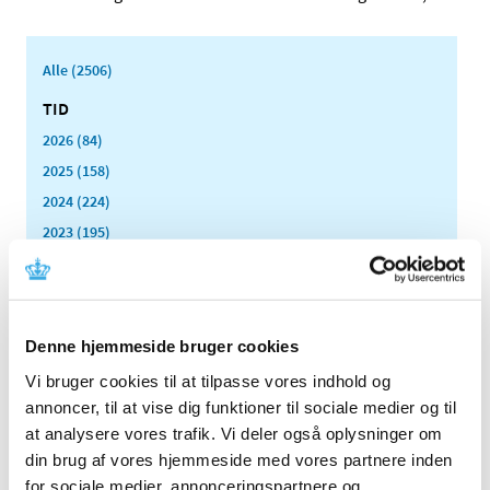
Alle (2506)
TID
2026 (84)
2025 (158)
2024 (224)
2023 (195)
2022 (197)
2021 (516)
2020 (263)
Denne hjemmeside bruger cookies
2019 (159)
Vi bruger cookies til at tilpasse vores indhold og
2018 (150)
annoncer, til at vise dig funktioner til sociale medier og til
2017 (167)
at analysere vores trafik. Vi deler også oplysninger om
2016 (167)
din brug af vores hjemmeside med vores partnere inden
2015 (33)
for sociale medier, annonceringspartnere og