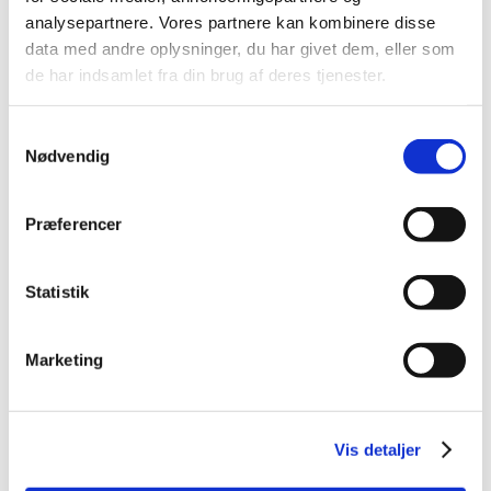
2014 (44)
analysepartnere. Vores partnere kan kombinere disse
2013 (49)
data med andre oplysninger, du har givet dem, eller som
de har indsamlet fra din brug af deres tjenester.
2012 (44)
2011 (13)
Samtykkevalg
2010 (7)
Nødvendig
2009 (14)
december (2)
Præferencer
november (1)
oktober (1)
september (2)
Statistik
juli (1)
juni (5)
Marketing
april (2)
2008 (8)
2007 (3)
Vis detaljer
2006 (9)