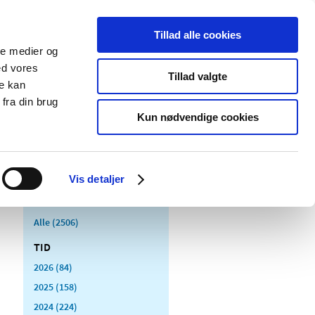
Tillad alle cookies
ale medier og
Udgivelser
Cookies
ed vores
Tillad valgte
re kan
dicinsk
Særlige
fra din brug
styr
produktområder
Kun nødvendige cookies
Vis detaljer
Alle (2506)
TID
2026 (84)
2025 (158)
2024 (224)