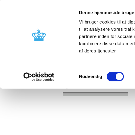
Denne hjemmeside bruger
Vi bruger cookies til at til
til at analysere vores tra
partnere inden for sociale
Godkendelse og
Bivirkninger
kombinere disse data med a
kontrol
produktinfo
af deres tjenester.
/
Nyheder
2017
Samtykkevalg
Nødvendig
Nyheder