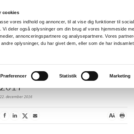
 cookies
passe vores indhold og annoncer, til at vise dig funktioner til soci
Nyheder
Om os
Kontakt
fik. Vi deler også oplysninger om din brug af vores hjemmeside m
 medier, annonceringspartnere og analysepartnere. Vores partne
 og
Tilskud og
Apoteker og salg af
Me
ndre oplysninger, du har givet dem, eller som de har indsamlet 
rmation
priser
medicin
ud
Præferencer
Statistik
Marketing
2017
22. december 2016