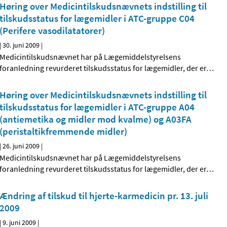
Høring over Medicintilskudsnævnets indstilling til
tilskudsstatus for lægemidler i ATC-gruppe C04
(Perifere vasodilatatorer)
|
30. juni 2009
|
Medicintilskudsnævnet har på Lægemiddelstyrelsens
foranledning revurderet tilskudsstatus for lægemidler, der er
…
Høring over Medicintilskudsnævnets indstilling til
tilskudsstatus for lægemidler i ATC-gruppe A04
(antiemetika og midler mod kvalme) og A03FA
(peristaltik­fremmende midler)
|
26. juni 2009
|
Medicintilskudsnævnet har på Lægemiddelstyrelsens
foranledning revurderet tilskudsstatus for lægemidler, der er
…
Ændring af tilskud til hjerte-karmedicin pr. 13. juli
2009
|
9. juni 2009
|