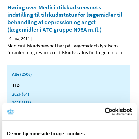
Høring over Medicintilskudsnævnets
indstilling til tilskudsstatus for lægemidler til
behandling af depression og angst
(lægemidler i ATC-gruppe N06A m.fl.)
|
6. maj 2011
|
Medicintilskudsnævnet har på Lægemiddelstyrelsens
foranledning revurderet tilskudsstatus for lægemidler i
…
Alle (2506)
TID
2026 (84)
2025 (158)
2024 (224)
2023 (195)
2022 (197)
Denne hjemmeside bruger cookies
2021 (516)