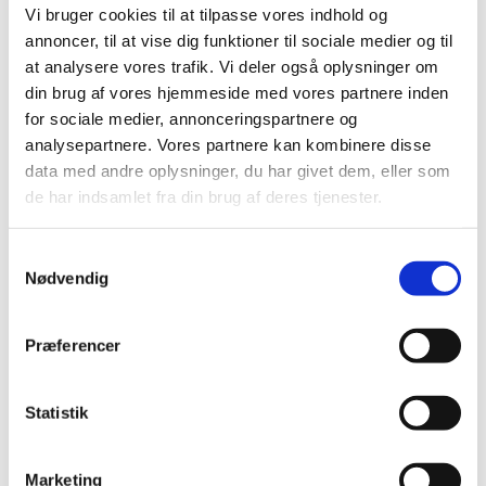
Vi bruger cookies til at tilpasse vores indhold og
2020 (263)
annoncer, til at vise dig funktioner til sociale medier og til
2019 (159)
at analysere vores trafik. Vi deler også oplysninger om
2018 (150)
din brug af vores hjemmeside med vores partnere inden
2017 (167)
for sociale medier, annonceringspartnere og
analysepartnere. Vores partnere kan kombinere disse
2016 (167)
data med andre oplysninger, du har givet dem, eller som
2015 (33)
de har indsamlet fra din brug af deres tjenester.
2014 (44)
2013 (49)
Samtykkevalg
2012 (44)
Nødvendig
2011 (13)
november (1)
Præferencer
oktober (2)
september (2)
august (2)
Statistik
juli (1)
juni (1)
Marketing