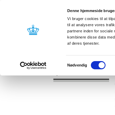
Denne hjemmeside bruger
Vi bruger cookies til at til
til at analysere vores tra
partnere inden for sociale
Godkendelse og
Bivirkninger
kombinere disse data med a
kontrol
produktinfo
af deres tjenester.
/
Nyheder
2017
Samtykkevalg
Nødvendig
Nyheder