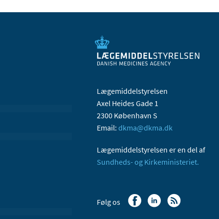
Lægemiddelstyrelsen
Axel Heides Gade 1
2300 København S
Email:
dkma@dkma.dk
Lægemiddelstyrelsen er en del af
Sundheds- og Kirkeministeriet.
Følg os