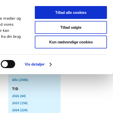
Tillad alle cookies
ale medier og
Udgivelser
Cookies
ed vores
Tillad valgte
re kan
dicinsk
Særlige
fra din brug
styr
produktområder
Kun nødvendige cookies
Vis detaljer
Alle (2506)
TID
2026 (84)
2025 (158)
2024 (224)