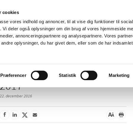
 cookies
passe vores indhold og annoncer, til at vise dig funktioner til soci
Nyheder
Om os
Kontakt
fik. Vi deler også oplysninger om din brug af vores hjemmeside m
 medier, annonceringspartnere og analysepartnere. Vores partne
 og
Tilskud og
Apoteker og salg af
Me
ndre oplysninger, du har givet dem, eller som de har indsamlet 
rmation
priser
medicin
ud
Præferencer
Statistik
Marketing
2017
22. december 2016