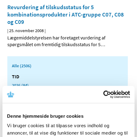
Revurdering af tilskudsstatus for 5
kombinationsprodukter i ATC-gruppe C07, C08
og C09
|
25. november 2008
|
Lægemiddelstyrelsen har foretaget vurdering af
spørgsmålet om fremtidig tilskudsstatus for 5
…
Alle (2506)
TID
2026 (84)
2025 (158)
2024 (224)
2023 (195)
Denne hjemmeside bruger cookies
2022 (197)
Vi bruger cookies til at tilpasse vores indhold og
2021 (516)
annoncer, til at vise dig funktioner til sociale medier og til
2020 (263)