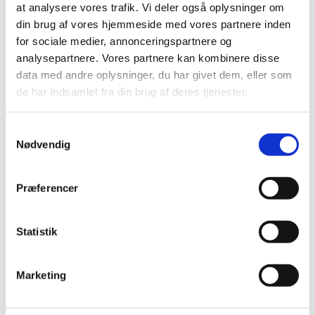
at analysere vores trafik. Vi deler også oplysninger om
2019 (159)
din brug af vores hjemmeside med vores partnere inden
2018 (150)
for sociale medier, annonceringspartnere og
analysepartnere. Vores partnere kan kombinere disse
2017 (167)
data med andre oplysninger, du har givet dem, eller som
2016 (167)
de har indsamlet fra din brug af deres tjenester.
2015 (33)
2014 (44)
Samtykkevalg
2013 (49)
Nødvendig
2012 (44)
2011 (13)
Præferencer
2010 (7)
2009 (14)
Statistik
2008 (8)
december (1)
november (2)
Marketing
oktober (2)
september (1)