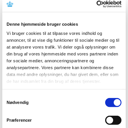
2025 (158)
2024 (224)
2023 (195)
Denne hjemmeside bruger cookies
2022 (197)
Vi bruger cookies til at tilpasse vores indhold og
2021 (516)
annoncer, til at vise dig funktioner til sociale medier og til
2020 (263)
at analysere vores trafik. Vi deler også oplysninger om
2019 (159)
din brug af vores hjemmeside med vores partnere inden
2018 (150)
for sociale medier, annonceringspartnere og
2017 (167)
analysepartnere. Vores partnere kan kombinere disse
data med andre oplysninger, du har givet dem, eller som
2016 (167)
de har indsamlet fra din brug af deres tjenester.
2015 (33)
2014 (44)
Samtykkevalg
2013 (49)
Nødvendig
2012 (44)
december (2)
Præferencer
november (6)