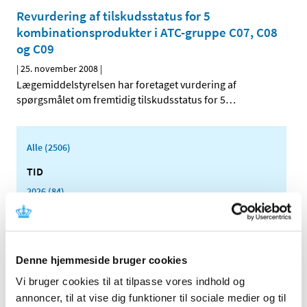
Revurdering af tilskudsstatus for 5
kombinationsprodukter i ATC-gruppe C07, C08
og C09
|
25. november 2008
|
Lægemiddelstyrelsen har foretaget vurdering af
spørgsmålet om fremtidig tilskudsstatus for 5
…
Alle (2506)
TID
2026 (84)
2025 (158)
2024 (224)
2023 (195)
Denne hjemmeside bruger cookies
2022 (197)
Vi bruger cookies til at tilpasse vores indhold og
2021 (516)
annoncer, til at vise dig funktioner til sociale medier og til
2020 (263)