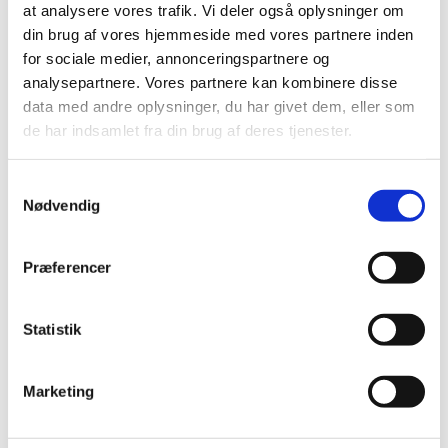
at analysere vores trafik. Vi deler også oplysninger om
2019 (159)
din brug af vores hjemmeside med vores partnere inden
2018 (150)
for sociale medier, annonceringspartnere og
analysepartnere. Vores partnere kan kombinere disse
2017 (167)
data med andre oplysninger, du har givet dem, eller som
2016 (167)
de har indsamlet fra din brug af deres tjenester.
2015 (33)
2014 (44)
Samtykkevalg
2013 (49)
Nødvendig
2012 (44)
2011 (13)
Præferencer
2010 (7)
2009 (14)
Statistik
2008 (8)
december (1)
november (2)
Marketing
oktober (2)
september (1)