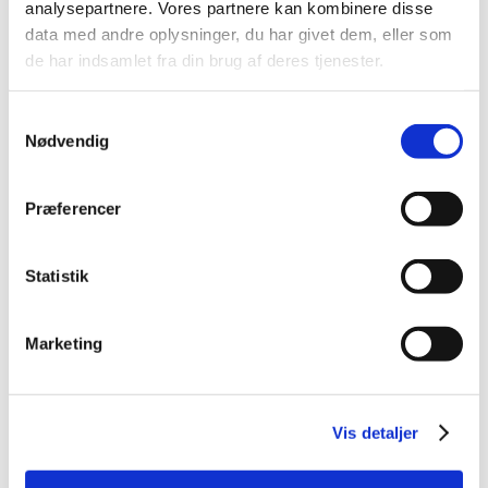
analysepartnere. Vores partnere kan kombinere disse
2014 (44)
data med andre oplysninger, du har givet dem, eller som
2013 (49)
de har indsamlet fra din brug af deres tjenester.
2012 (44)
2011 (13)
Samtykkevalg
2010 (7)
Nødvendig
2009 (14)
2008 (8)
Præferencer
2007 (3)
2006 (9)
Statistik
december (1)
november (3)
Marketing
oktober (1)
september (1)
juli (2)
marts (1)
Vis detaljer
2005 (2)