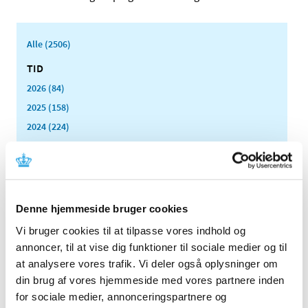
Alle (2506)
TID
2026 (84)
2025 (158)
2024 (224)
2023 (195)
2022 (197)
2021 (516)
2020 (263)
Denne hjemmeside bruger cookies
2019 (159)
Vi bruger cookies til at tilpasse vores indhold og
2018 (150)
annoncer, til at vise dig funktioner til sociale medier og til
2017 (167)
at analysere vores trafik. Vi deler også oplysninger om
din brug af vores hjemmeside med vores partnere inden
2016 (167)
for sociale medier, annonceringspartnere og
2015 (33)