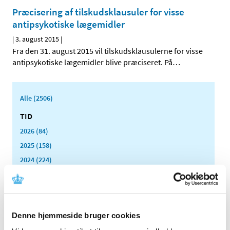
Præcisering af tilskudsklausuler for visse
antipsykotiske lægemidler
|
3. august 2015
|
Fra den 31. august 2015 vil tilskudsklausulerne for visse
antipsykotiske lægemidler blive præciseret. På
…
Alle (2506)
TID
2026 (84)
2025 (158)
2024 (224)
2023 (195)
2022 (197)
2021 (516)
Denne hjemmeside bruger cookies
2020 (263)