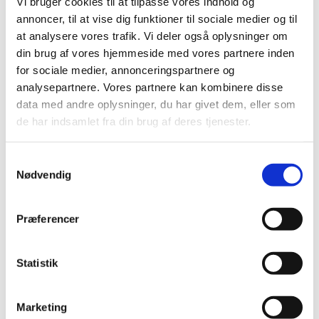
Vi bruger cookies til at tilpasse vores indhold og
2019 (159)
annoncer, til at vise dig funktioner til sociale medier og til
2018 (150)
at analysere vores trafik. Vi deler også oplysninger om
2017 (167)
din brug af vores hjemmeside med vores partnere inden
2016 (167)
for sociale medier, annonceringspartnere og
2015 (33)
analysepartnere. Vores partnere kan kombinere disse
december (4)
data med andre oplysninger, du har givet dem, eller som
november (4)
de har indsamlet fra din brug af deres tjenester.
oktober (2)
september (3)
Samtykkevalg
august (2)
Nødvendig
juni (9)
maj (2)
Præferencer
marts (2)
februar (2)
Statistik
januar (3)
2014 (44)
2013 (49)
Marketing