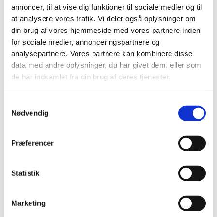
2018 (150)
annoncer, til at vise dig funktioner til sociale medier og til
2017 (167)
at analysere vores trafik. Vi deler også oplysninger om
din brug af vores hjemmeside med vores partnere inden
2016 (167)
for sociale medier, annonceringspartnere og
2015 (33)
analysepartnere. Vores partnere kan kombinere disse
december (4)
data med andre oplysninger, du har givet dem, eller som
november (4)
de har indsamlet fra din brug af deres tjenester.
oktober (2)
september (3)
Samtykkevalg
august (2)
Nødvendig
juni (9)
maj (2)
Præferencer
marts (2)
februar (2)
januar (3)
Statistik
2014 (44)
2013 (49)
Marketing
2012 (44)