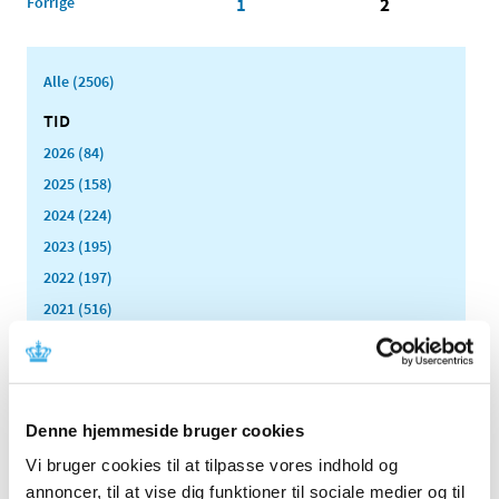
Forrige
1
2
Alle (2506)
TID
2026 (84)
2025 (158)
2024 (224)
2023 (195)
2022 (197)
2021 (516)
2020 (263)
december (24)
november (33)
oktober (20)
Denne hjemmeside bruger cookies
september (20)
Vi bruger cookies til at tilpasse vores indhold og
august (17)
annoncer, til at vise dig funktioner til sociale medier og til