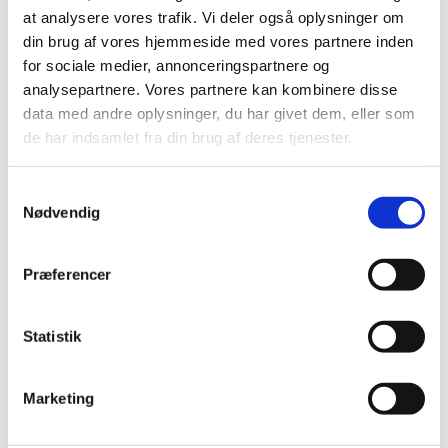
juli (11)
at analysere vores trafik. Vi deler også oplysninger om
juni (21)
din brug af vores hjemmeside med vores partnere inden
maj (21)
for sociale medier, annonceringspartnere og
analysepartnere. Vores partnere kan kombinere disse
april (24)
data med andre oplysninger, du har givet dem, eller som
marts (42)
de har indsamlet fra din brug af deres tjenester.
februar (12)
januar (18)
Samtykkevalg
2019 (159)
Nødvendig
2018 (150)
2017 (167)
Præferencer
2016 (167)
2015 (33)
Statistik
2014 (44)
2013 (49)
2012 (44)
Marketing
2011 (13)