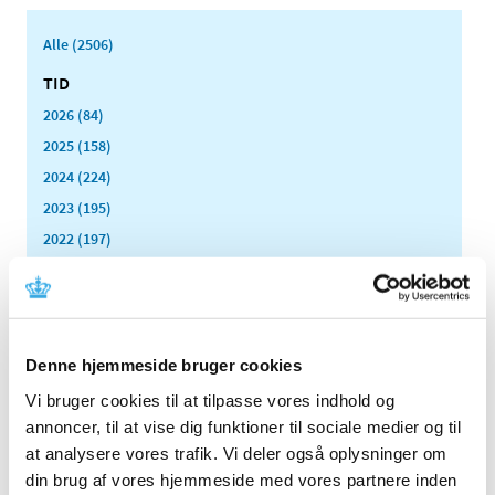
Alle (2506)
TID
2026 (84)
2025 (158)
2024 (224)
2023 (195)
2022 (197)
2021 (516)
2020 (263)
2019 (159)
2018 (150)
Denne hjemmeside bruger cookies
2017 (167)
Vi bruger cookies til at tilpasse vores indhold og
2016 (167)
annoncer, til at vise dig funktioner til sociale medier og til
at analysere vores trafik. Vi deler også oplysninger om
2015 (33)
din brug af vores hjemmeside med vores partnere inden
2014 (44)