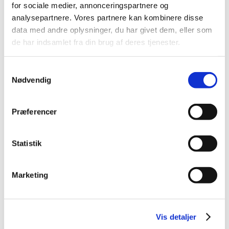
for sociale medier, annonceringspartnere og
2013 (49)
analysepartnere. Vores partnere kan kombinere disse
2012 (44)
data med andre oplysninger, du har givet dem, eller som
2011 (13)
de har indsamlet fra din brug af deres tjenester.
november (1)
oktober (2)
Samtykkevalg
september (2)
Nødvendig
august (2)
juli (1)
Præferencer
juni (1)
maj (2)
Statistik
marts (1)
januar (1)
2010 (7)
Marketing
2009 (14)
2008 (8)
2007 (3)
Vis detaljer