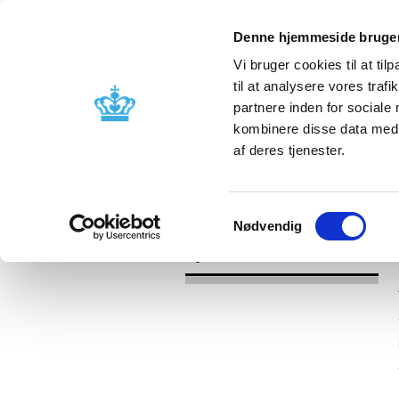
Denne hjemmeside bruger
Vi bruger cookies til at til
til at analysere vores tra
partnere inden for sociale
Godkendelse og
Bivirkninger
kombinere disse data med a
kontrol
produktinfo
af deres tjenester.
/
Nyheder
2017
Samtykkevalg
Nødvendig
Nyheder