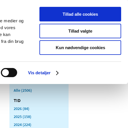
Tillad alle cookies
ale medier og
Udgivelser
Cookies
ed vores
Tillad valgte
re kan
dicinsk
Særlige
fra din brug
styr
produktområder
Kun nødvendige cookies
Vis detaljer
Alle (2506)
TID
2026 (84)
2025 (158)
2024 (224)