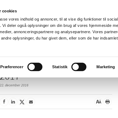
 cookies
passe vores indhold og annoncer, til at vise dig funktioner til soci
Nyheder
Om os
Kontakt
fik. Vi deler også oplysninger om din brug af vores hjemmeside m
 medier, annonceringspartnere og analysepartnere. Vores partne
 og
Tilskud og
Apoteker og salg af
Me
ndre oplysninger, du har givet dem, eller som de har indsamlet 
rmation
priser
medicin
ud
Præferencer
Statistik
Marketing
2017
22. december 2016