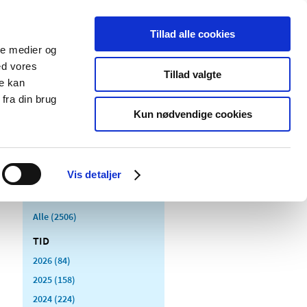
Tillad alle cookies
ale medier og
Udgivelser
Cookies
ed vores
Tillad valgte
re kan
dicinsk
Særlige
fra din brug
styr
produktområder
Kun nødvendige cookies
Vis detaljer
Alle (2506)
TID
2026 (84)
2025 (158)
2024 (224)