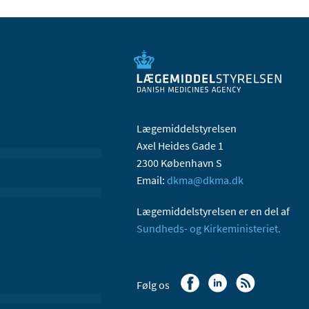
Lægemiddelstyrelsen
Axel Heides Gade 1
2300 København S
Email:
dkma@dkma.dk
Lægemiddelstyrelsen er en del af
Sundheds- og Kirkeministeriet.
Følg os