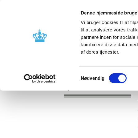
Denne hjemmeside bruger
Vi bruger cookies til at til
til at analysere vores tra
partnere inden for sociale
Godkendelse og
Bivirkninger
kombinere disse data med a
kontrol
produktinfo
af deres tjenester.
/
Nyheder
2017
Samtykkevalg
Nødvendig
Nyheder