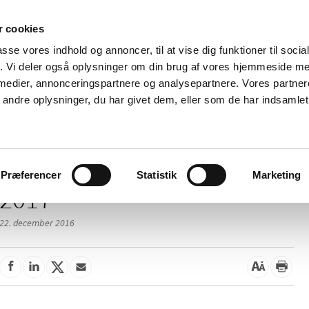
 cookies
passe vores indhold og annoncer, til at vise dig funktioner til soci
Nyheder
Om os
Kontakt
fik. Vi deler også oplysninger om din brug af vores hjemmeside m
 medier, annonceringspartnere og analysepartnere. Vores partne
 og
Tilskud og
Apoteker og salg af
Me
ndre oplysninger, du har givet dem, eller som de har indsamlet 
rmation
priser
medicin
ud
Præferencer
Statistik
Marketing
2017
22. december 2016