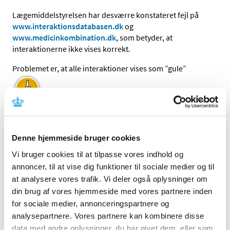
Lægemiddelstyrelsen har desværre konstateret fejl på
www.interaktionsdatabasen.dk
og
www.medicinkombination.dk
, som betyder, at
interaktionerne ikke vises korrekt.
Problemet er, at alle interaktioner vises som ”gule”
(”kombinationen kan anvendes med
forholdsregler”), uanset om de er klassificeret som
”røde”, ”gule” eller ”grønne”.
Denne hjemmeside bruger cookies
Vi bruger cookies til at tilpasse vores indhold og
annoncer, til at vise dig funktioner til sociale medier og til
at analysere vores trafik. Vi deler også oplysninger om
Selve teksterne og det øvrige faglige indhold vises dog
din brug af vores hjemmeside med vores partnere inden
stadig korrekt.
Det er derfor vigtigt, at brugere af
for sociale medier, annonceringspartnere og
databaserne læser teksterne grundigt og ikke kun ser på
analysepartnere. Vores partnere kan kombinere disse
farverne
.
data med andre oplysninger, du har givet dem, eller som