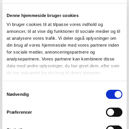
repræsenterer patient- og forbrugerinteresser og et
medlem indstillet af Regionernes Lønnings og
Denne hjemmeside bruger cookies
Takstnævn. De lægefaglige medlemmer udpeges af
Sundhedsministeren efter indstilling fra
Vi bruger cookies til at tilpasse vores indhold og
Lægemiddelstyrelsen. Medlemmerne udpeges for 4 år ad
annoncer, til at vise dig funktioner til sociale medier og til
gangen.
at analysere vores trafik. Vi deler også oplysninger om
din brug af vores hjemmeside med vores partnere inden
Ved udpegningen bliver der lagt vægt på lægens viden
for sociale medier, annonceringspartnere og
om, praktisk erfaring med og interesse for fornuftig
analysepartnere. Vores partnere kan kombinere disse
ordination af medicin i almindelighed og
medicintilskudsområdet i særdeleshed samt på, at
data med andre oplysninger, du har givet dem, eller som
nævnet sammensættes således, at nævnet får en bred
de har indsamlet fra din brug af deres tjenester.
lægemiddelfaglig ekspertise.
Samtykkevalg
Ved udpegningen bliver der desuden lagt vægt på, at
Nødvendig
medlemmerne ikke må have økonomiske eller andre
interesser i lægemiddelindustrien, som kan gøre dem
inhabile.
Præferencer
Formand, sekretariat og møder