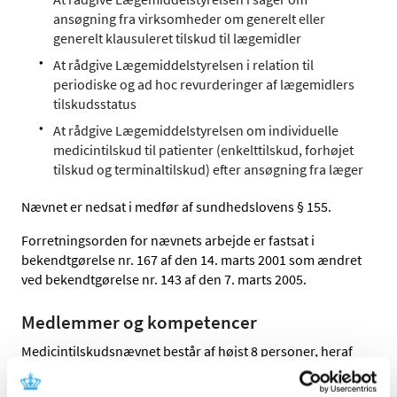
ansøgning fra virksomheder om generelt eller
generelt klausuleret tilskud til lægemidler
At rådgive Lægemiddelstyrelsen i relation til
periodiske og ad hoc revurderinger af lægemidlers
tilskudsstatus
At rådgive Lægemiddelstyrelsen om individuelle
medicintilskud til patienter (enkelttilskud, forhøjet
tilskud og terminaltilskud) efter ansøgning fra læger
Nævnet er nedsat i medfør af sundhedslovens § 155.
Forretningsorden for nævnets arbejde er fastsat i
bekendtgørelse nr. 167 af den 14. marts 2001 som ændret
ved bekendtgørelse nr. 143 af den 7. marts 2005.
Medlemmer og kompetencer
Medicintilskudsnævnet består af højst 8 personer, heraf
op til 6 læger, hvoraf mindst 2 skal være alment
praktiserende læger. Derudover er der et medlem, der