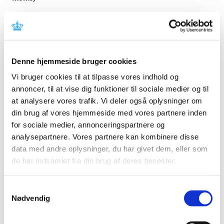
2014
Denne hjemmeside bruger cookies
Omsætning - receptur
50.801.92
Vi bruger cookies til at tilpasse vores indhold og
annoncer, til at vise dig funktioner til sociale medier og til
at analysere vores trafik. Vi deler også oplysninger om
Apoteksforbeholdte håndkøbslægemidler
1.105.49
din brug af vores hjemmeside med vores partnere inden
for sociale medier, annonceringspartnere og
analysepartnere. Vores partnere kan kombinere disse
Ikke apoteksforbeholdte håndkøbslægemidler
2.911.06
data med andre oplysninger, du har givet dem, eller som
de har indsamlet fra din brug af deres tjenester.
Frihandelsvarer
6.857.21
Samtykkevalg
Nødvendig
Andre driftsindtægter
684.62