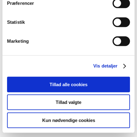
Præferencer
Bruttoomsætning*
62.360.32
Statistik
Rabatudgifter
466.33
Marketing
Nettoomsætning
61.893.98
Vis detaljer
Leverancer til sygehuse m.v. (kr.)
1.975.46
Tillad alle cookies
Dyrlægepakninger (kr.)
499.88
Tillad valgte
Antal pakninger til enkeltpersoner
352.42
Kun nødvendige cookies