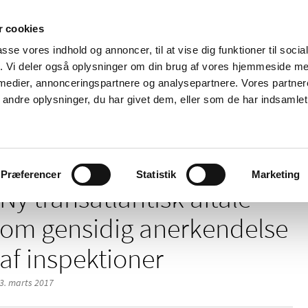
 cookies
passe vores indhold og annoncer, til at vise dig funktioner til soci
Nyheder
Om os
Kontakt
fik. Vi deler også oplysninger om din brug af vores hjemmeside m
 medier, annonceringspartnere og analysepartnere. Vores partne
 og
Tilskud og
Apoteker og salg af
Me
ndre oplysninger, du har givet dem, eller som de har indsamlet 
rmation
priser
medicin
ud
k aftale om gensidig anerkendelse af inspektioner
Præferencer
Statistik
Marketing
Ny transatlantisk aftale
om gensidig anerkendelse
af inspektioner
3. marts 2017