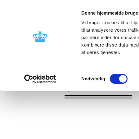
Denne hjemmeside bruger
Vi bruger cookies til at til
til at analysere vores tra
partnere inden for sociale
Godkendelse og
Bivirkninger
kombinere disse data med a
kontrol
produktinfo
af deres tjenester.
/
/
Nyheder
2017
Ny transatlantis
Samtykkevalg
Nødvendig
Nyheder