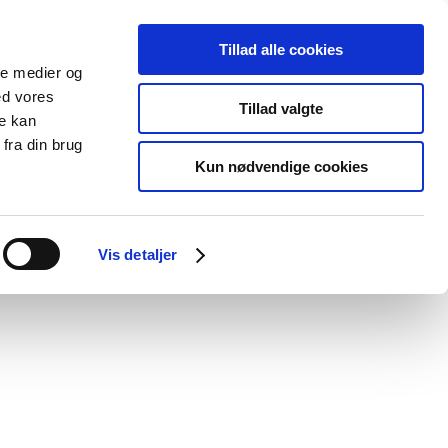
Tillad alle cookies
ale medier og
Udgivelser
Cookies
ed vores
Tillad valgte
re kan
dicinsk
Særlige
fra din brug
styr
produktområder
Kun nødvendige cookies
Vis detaljer