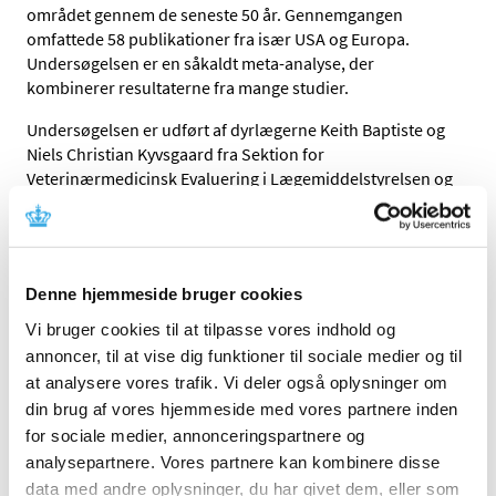
området gennem de seneste 50 år. Gennemgangen
omfattede 58 publikationer fra især USA og Europa.
Undersøgelsen er en såkaldt meta-analyse, der
kombinerer resultaterne fra mange studier.
Undersøgelsen er udført af dyrlægerne Keith Baptiste og
Niels Christian Kyvsgaard fra Sektion for
Veterinærmedicinsk Evaluering i Lægemiddelstyrelsen og
bliver publiceret i det videnskabelige tidsskrift
Pathogens
and Disease
. Artiklen bliver frit tilgængelig i et
særnummer om
One-Health
.
Denne hjemmeside bruger cookies
Meta-undersøgelsens resultater
Vi bruger cookies til at tilpasse vores indhold og
Helt overordnet fandt forfatterne, at risikoen for at
annoncer, til at vise dig funktioner til sociale medier og til
kalvene blev syge af luftvejsinfektion blev reduceret i
at analysere vores trafik. Vi deler også oplysninger om
moderat grad ved den forebyggende brug af antibiotika.
din brug af vores hjemmeside med vores partnere inden
Samlet ser det ud til at knap halvdelen af tilfældene kan
for sociale medier, annonceringspartnere og
forebygges (Relativ Risiko = 0,52), men undersøgelsen
analysepartnere. Vores partnere kan kombinere disse
viser også en række at svaghederne ved den
forebyggende behandling:
data med andre oplysninger, du har givet dem, eller som