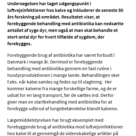
Undersøgelsen har taget udgangspunkt i
luftvejsinfektioner hos kalve og inkluderer de seneste 50
års forskning på området. Resultatet viser, at
forebyggende behandling med antibiotika kan nedsætte
antallet af syge dyr, men også at man skal behandle et
stort antal dyr for hvert tilfælde af sygdom, der
forebygges.
Forebyggende brug af antibiotika har været forbudt i
Danmark i mange år. Derimod er forebyggende
behandling med antibiotika gennem en fast rutine i
husdyrproduktionen i mange lande. Behandlingen sker
f.eks. når kalve samles og fedes op til slagtning. Her
kommer kalvene fra mange forskellige farme, og de er
udsat for en lang transport, før de sættes ind. Derfor
giver man en startbehandling med antibiotika for at
forebygge udbrud af lungebetændelse blandt kalvene.
Lægemiddelstyrelsen har brugt eksemplet med
forebyggende brug af antibiotika mod luftvejsinfektioner
hos kalve til at gennemgå de videnskabelige artikler på