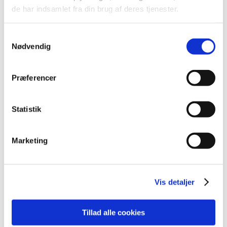
de har indsamlet fra din brug af deres tjenester.
Man skal behandle omkring 8 kalve for hvert
tilfælde af luftvejsinfektion, som blev forhindret.
Samtykkevalg
Det ses i det såkaldte Number Needed to Treat
Nødvendig
(NNT).
Effekten ses især i begyndelsen af
opfedningsperioden og klinger ud efterhånden.
Præferencer
Der kan ikke påvises nogen overordnet effekt på
dødelighed, men kun på sygelighed.
Statistik
Der er stor forskel mellem studier, mellem typen af
antibiotika og mellem forskellige
behandlingsstrategier. Og nogle af de bedste
Marketing
resultater opnås desværre med antibiotika, der er
kritisk vigtige for mennesker.
Vis detaljer
Artiklens førsteforfatter, Keith Edward Baptiste,
understreger at studiet blot er et eksempel fra en enkelt
sygdom og at generalisering til andre sygdomme skal ske
Tillad alle cookies
med forsigtighed.