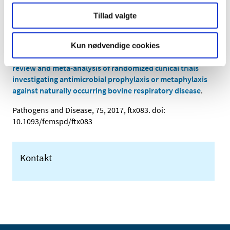
Artiklen vil være til rådighed på tidsskriftets
Tillad valgte
hjemmeside fra 29. september:
Keith Edward Baptiste and Niels Christian Kyvsgaard
Kun nødvendige cookies
Do antimicrobial mass medications work? A systematic
review and meta-analysis of randomized clinical trials
investigating antimicrobial prophylaxis or metaphylaxis
against naturally occurring bovine respiratory disease
.
Pathogens and Disease, 75, 2017, ftx083. doi:
10.1093/femspd/ftx083
Kontakt