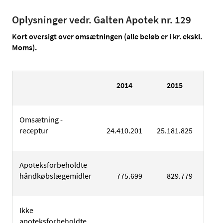
Oplysninger vedr. Galten Apotek nr. 129
Kort oversigt over omsætningen (alle beløb er i kr. ekskl.
Moms).
2014
2015
2
Omsætning -
receptur
24.410.201
25.181.825
24.2
Apoteksforbeholdte
håndkøbslægemidler
775.699
829.779
8
Ikke
apoteksforbeholdte