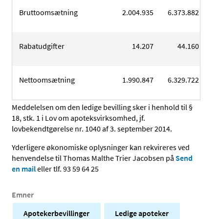
Bruttoomsætning
2.004.935
6.373.882
Rabatudgifter
14.207
44.160
Nettoomsætning
1.990.847
6.329.722
Meddelelsen om den ledige bevilling sker i henhold til §
18, stk. 1 i Lov om apoteksvirksomhed, jf.
lovbekendtgørelse nr. 1040 af 3. september 2014.
Yderligere økonomiske oplysninger kan rekvireres ved
henvendelse til Thomas Malthe Trier Jacobsen på
Send
en mail
eller tlf. 93 59 64 25
Emner
Apotekerbevillinger
Ledige apoteker