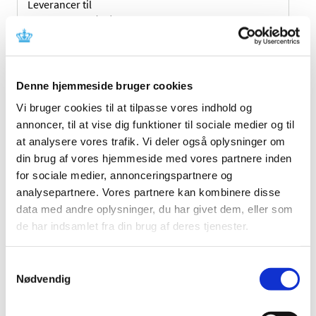
Leverancer til
sygehuse m.v. (kr.)
29
82
Dyrlægepakninger
(kr.)
158.763
184.281
1
Denne hjemmeside bruger cookies
Vi bruger cookies til at tilpasse vores indhold og
annoncer, til at vise dig funktioner til sociale medier og til
Antal pakninger til
at analysere vores trafik. Vi deler også oplysninger om
enkeltpersoner
174.654
178.928
1
din brug af vores hjemmeside med vores partnere inden
for sociale medier, annonceringspartnere og
analysepartnere. Vores partnere kan kombinere disse
Distributionsenheder af Galten Apotek
data med andre oplysninger, du har givet dem, eller som
(Alle beløb er ekskl. Moms).
de har indsamlet fra din brug af deres tjenester.
Samtykkevalg
Medicinudleveringssteder 2016
Omsætning
Nødvendig