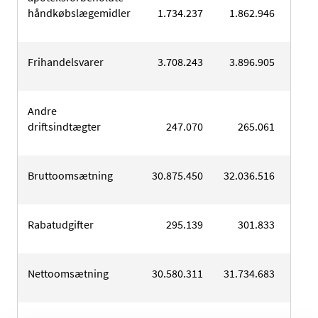
håndkøbslægemidler
1.734.237
1.862.946
1.9
Frihandelsvarer
3.708.243
3.896.905
4.1
Andre
driftsindtægter
247.070
265.061
2
Bruttoomsætning
30.875.450
32.036.516
31.3
Rabatudgifter
295.139
301.833
2
Nettoomsætning
30.580.311
31.734.683
31.1