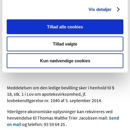
Leverancer til
sygehuse m.v. (kr.)
24.924
33.948
Vis detaljer
Tillad alle cookies
Dyrlægepakninger
(kr.)
120.730
106.619
1
Tillad valgte
Antal pakninger til
enkeltpersoner
125.870
123.962
1
Kun nødvendige cookies
Meddelelsen om den ledige bevilling sker i henhold til §
18, stk. 1 i Lov om apoteksvirksomhed, jf.
lovbekendtgørelse nr. 1040 af 3. september 2014.
Yderligere økonomiske oplysninger kan rekvireres ved
henvendelse til Thomas Malthe Trier Jacobsen mail:
Send
en mail
og telefon: 93 59 64 25 .