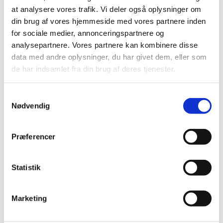
håndkøbslægemidler
1.398.467
1.451.818
1.5
at analysere vores trafik. Vi deler også oplysninger om
din brug af vores hjemmeside med vores partnere inden
for sociale medier, annonceringspartnere og
Frihandelsvarer
3.425.394
3.287.796
3.2
analysepartnere. Vores partnere kan kombinere disse
data med andre oplysninger, du har givet dem, eller som
de har indsamlet fra din brug af deres tjenester.
Andre
driftsindtægter
92.201
105.304
1
Samtykkevalg
Nødvendig
Bruttoomsætning*
22.908.586
22.661.489
22.5
Præferencer
Rabatudgifter
170.680
168.022
1
Statistik
Nettoomsætning
22.737.906
22.493.467
22.4
Marketing