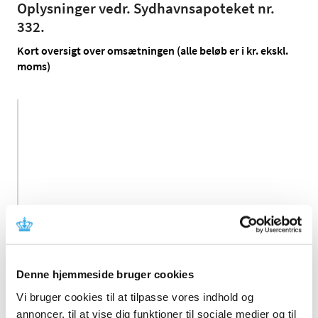
Oplysninger vedr. Sydhavnsapoteket nr.
332.
Kort oversigt over omsætningen (alle beløb er i kr. ekskl.
moms)
2014
2015
2
Omsætning -
receptur
17.479.489
17.293.861
17.1
Apoteksforbeholdte
håndkøbslægemidler
513.035
522.710
4
Denne hjemmeside bruger cookies
Vi bruger cookies til at tilpasse vores indhold og
Ikke
apoteksforbeholdte
annoncer, til at vise dig funktioner til sociale medier og til