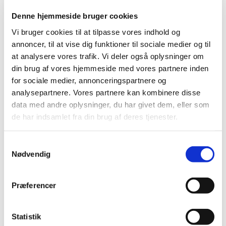
Denne hjemmeside bruger cookies
Hammershøj
Vi bruger cookies til at tilpasse vores indhold og
Apoteksfilial
2015
2016
2017
annoncer, til at vise dig funktioner til sociale medier og til
at analysere vores trafik. Vi deler også oplysninger om
din brug af vores hjemmeside med vores partnere inden
Recept. oms.
7.257.951
7.269.679
7.248.375
for sociale medier, annonceringspartnere og
analysepartnere. Vores partnere kan kombinere disse
data med andre oplysninger, du har givet dem, eller som
Ap. forb.
de har indsamlet fra din brug af deres tjenester.
hlm.
204.045
208.623
196.950
Samtykkevalg
Ikke ap. forb.
Nødvendig
hlm.
682.249
731.885
720.166
Præferencer
Frihandelsv.
886.437
976.551
982.666
Statistik