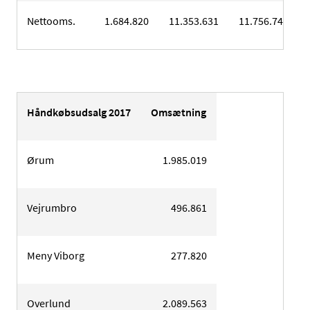
Nettooms.
1.684.820
11.353.631
11.756.743
Håndkøbsudsalg 2017
Omsætning
Ørum
1.985.019
Vejrumbro
496.861
Meny Viborg
277.820
Overlund
2.089.563