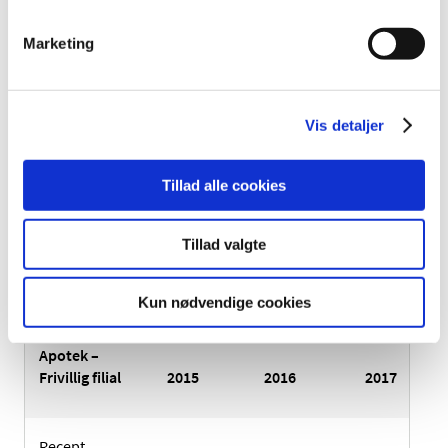
Bruttooms.
9.070.278
9.227.588
9.194.566
Marketing
Rabatudg.
49.872
49.939
51.125
Vis detaljer
Nettooms.
9.020.406
9.177.649
9.143.441
Tillad alle cookies
Der er meddelt påbud til apoteket til at opretholde
Hammershøj apoteksfilial, hvormed apoteket vil modtage
Tillad valgte
tilskud til opretholdelse af filialen.
Kun nødvendige cookies
Vestervang
Apotek –
Frivillig filial
2015
2016
2017
Recept.