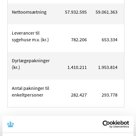
Nettoomsætning
57.932.595
59.061.363
56.8
Leverancer til
sygehuse m.v. (kr.)
782.206
653.334
5
Dyrlægepakninger
(kr.)
1.410.211
1.953.814
2.0
Antal pakninger til
enkeltpersoner
282.427
293.778
2
Distribuerende enheder af Viborg Løve Apotek (alle
beløb er ekskl. moms)