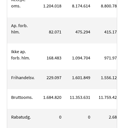
oms.
1.204.018
8.174.614
8.800.781
Ap. forb.
hlm.
82.071
475.294
415.176
Ikke ap.
forb. hlm.
168.483
1.094.704
971.975
Frihandelsv.
229.097
1.601.849
1.556.124
Bruttooms.
1.684.820
11.353.631
11.759.425
Rabatudg.
0
0
2.682