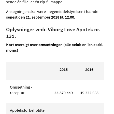
sende én fil eller én zip-fil mappe.
Ansøgningen skal være Lægemiddelstyrelsen i hænde
senest den 21. september 2018 kl. 12.00.
Oplysninger vedr. Viborg Løve Apotek nr.
131.
Kort oversigt over omsætningen (alle beløb er i kr. ekskl.
moms)
2015
2016
2
Omsætning -
receptur
44.879.449
45.222.658
43.3
Apoteksforbeholdte