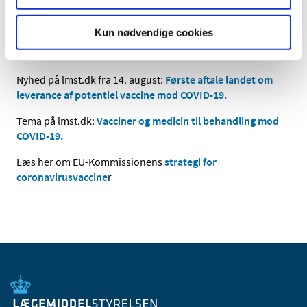
vaccineres med tredje COVID-19-vaccineaftale alene.
Kun nødvendige cookies
Nyhed på lmst.dk fra 21. september:
Endnu en aftale om
forhåndsindkøb af potentiel vaccine mod COVID-19.
Nyhed på lmst.dk fra 14. august:
Første aftale landet om
leverance af potentiel vaccine mod COVID-19.
Tema på lmst.dk:
Vacciner og medicin til behandling mod
COVID-19.
Læs her om EU-Kommissionens
strategi for
coronavirusvaccine
r