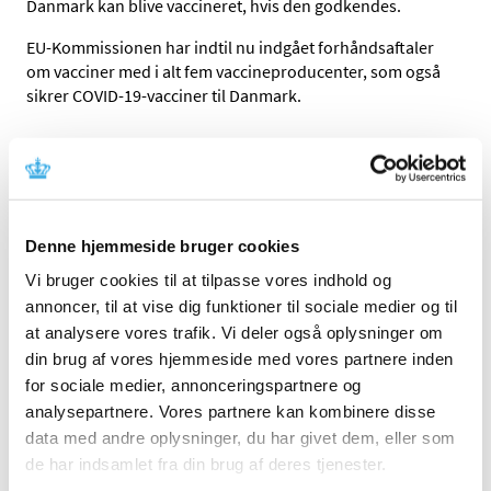
Danmark kan blive vaccineret, hvis den godkendes.
EU-Kommissionen har indtil nu indgået forhåndsaftaler
om vacciner med i alt fem vaccineproducenter, som også
sikrer COVID-19-vacciner til Danmark.
Mål: Vacciner nok til alle
Alt i alt betyder de fem aftaler, at Danmark nu samlet set i
teorien kan købe vacciner til ca. 15 mio. borgere, fordelt
som følger:
Denne hjemmeside bruger cookies
Astra Zeneca: ca. 2,6 mio. vacciner
Vi bruger cookies til at tilpasse vores indhold og
annoncer, til at vise dig funktioner til sociale medier og til
Sanofi-GSK: ca. 2 mio. vacciner
at analysere vores trafik. Vi deler også oplysninger om
Johnson & Johnson: ca. 5,6 mio. vacciner
din brug af vores hjemmeside med vores partnere inden
BioNTech/Pfizer: ca. 2 mio.
for sociale medier, annonceringspartnere og
CureVac: ca. 2,6 mio.
analysepartnere. Vores partnere kan kombinere disse
data med andre oplysninger, du har givet dem, eller som
Det er dog usikkert, om man vil gøre brug af alle aftaler.
de har indsamlet fra din brug af deres tjenester.
Det bliver der først taget stilling til omkring tidspunktet