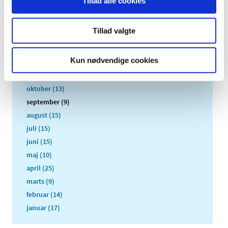
Tillad alle cookies
2019 (158)
2018 (150)
Tillad valgte
2017 (167)
2016 (167)
Kun nødvendige cookies
december (14)
november (11)
oktober (13)
september (9)
august (15)
juli (15)
juni (15)
maj (10)
april (25)
marts (9)
februar (14)
januar (17)