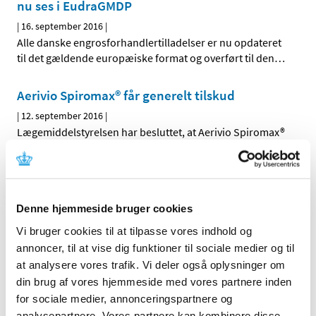
nu ses i EudraGMDP
|
16. september 2016
|
Alle danske engrosforhandlertilladelser er nu opdateret
til det gældende europæiske format og overført til den
…
Aerivio Spiromax® får generelt tilskud
|
12. september 2016
|
Lægemiddelstyrelsen har besluttet, at Aerivio Spiromax®
skal have generelt tilskud. Aerivio Spiromax®
…
Cortiment® får generelt tilskud
|
12. september 2016
|
Denne hjemmeside bruger cookies
Lægemiddelstyrelsen har besluttet, at Cortiment® skal
Vi bruger cookies til at tilpasse vores indhold og
have generelt tilskud med virkning fra 26. september
…
annoncer, til at vise dig funktioner til sociale medier og til
at analysere vores trafik. Vi deler også oplysninger om
Ændring af udleveringsgruppe for lægemidlet
din brug af vores hjemmeside med vores partnere inden
Onytec, medicinsk neglelak i
for sociale medier, annonceringspartnere og
pakningsstørrelsen 3,3 ml.
analysepartnere. Vores partnere kan kombinere disse