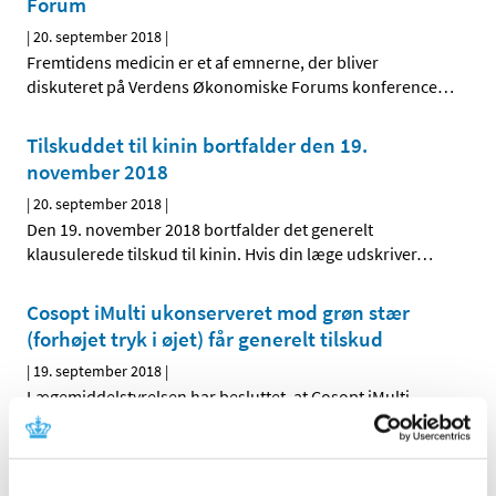
Forum
|
20. september 2018
|
Fremtidens medicin er et af emnerne, der bliver
diskuteret på Verdens Økonomiske Forums konference
…
Tilskuddet til kinin bortfalder den 19.
november 2018
|
20. september 2018
|
Den 19. november 2018 bortfalder det generelt
klausulerede tilskud til kinin. Hvis din læge udskriver
…
Cosopt iMulti ukonserveret mod grøn stær
(forhøjet tryk i øjet) får generelt tilskud
|
19. september 2018
|
Lægemiddelstyrelsen har besluttet, at Cosopt iMulti
ukonserveret, der indeholder timolol og dorzolamid,
…
Lægemiddelstyrelsen får europæisk