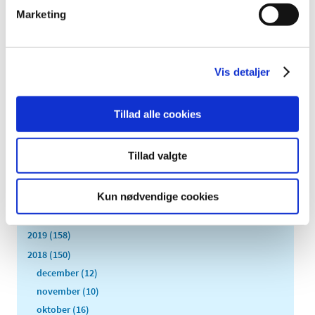
Danmark
Marketing
|
13. september 2018
|
Et dansk registerstudie har undersøgt, om der er øget
forekomst af kræft hos personer, som har været
…
Vis detaljer
Alle (1423)
Tillad alle cookies
TID
Tillad valgte
2024 (1)
2022 (1)
2021 (516)
Kun nødvendige cookies
2020 (263)
2019 (158)
2018 (150)
december (12)
november (10)
oktober (16)