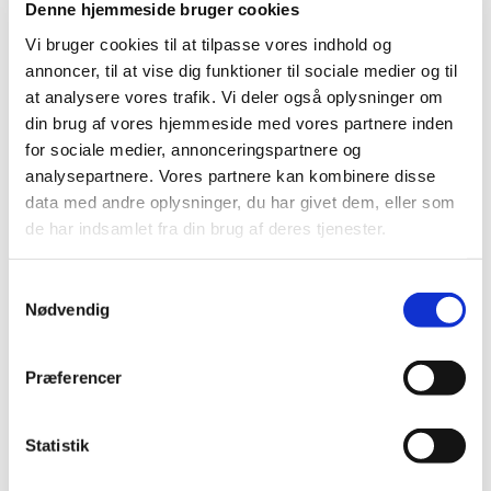
topkarakter
Denne hjemmeside bruger cookies
|
19. september 2018
|
Vi bruger cookies til at tilpasse vores indhold og
Lægemiddelstyrelsen har netop scoret 4,5 ud af 5 mulige i
annoncer, til at vise dig funktioner til sociale medier og til
den fælles europæiske undersøgelse Benchmarking of
…
at analysere vores trafik. Vi deler også oplysninger om
din brug af vores hjemmeside med vores partnere inden
Ingen ændringer i tilskudsstatus for medicin til
for sociale medier, annonceringspartnere og
lokalbehandling af gynækologiske infektioner
analysepartnere. Vores partnere kan kombinere disse
data med andre oplysninger, du har givet dem, eller som
|
19. september 2018
|
de har indsamlet fra din brug af deres tjenester.
Medicintilskudsnævnet har revurderet tilskudsstatus for
medicin til lokalbehandling af gynækologiske
…
Samtykkevalg
Nødvendig
Quetiapin depottabletter får generelt tilskud
|
14. september 2018
|
Lægemiddelstyrelsen har besluttet, at depottabletter, der
Præferencer
indeholder quetiapin, får generelt tilskud. Quetiapin
…
Statistik
Forurenet valsartan har indtil videre ikke
medført øget forekomst af kræfttilfælde i