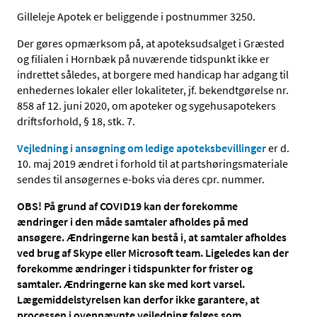
Gilleleje Apotek er beliggende i postnummer 3250.
Der gøres opmærksom på, at apoteksudsalget i Græsted
og filialen i Hornbæk på nuværende tidspunkt ikke er
indrettet således, at borgere med handicap har adgang til
enhedernes lokaler eller lokaliteter, jf. bekendtgørelse nr.
858 af 12. juni 2020, om apoteker og sygehusapotekers
driftsforhold, § 18, stk. 7.
Vejledning i ansøgning om ledige apoteksbevillinger
er d.
10. maj 2019 ændret i forhold til at partshøringsmateriale
sendes til ansøgernes e-boks via deres cpr. nummer.
OBS! På grund af COVID19 kan der forekomme
ændringer i den måde samtaler afholdes på med
ansøgere. Ændringerne kan bestå i, at samtaler afholdes
ved brug af Skype eller Microsoft team. Ligeledes kan der
forekomme ændringer i tidspunkter for frister og
samtaler. Ændringerne kan ske med kort varsel.
Lægemiddelstyrelsen kan derfor ikke garantere, at
processen i ovennævnte vejledning følges som