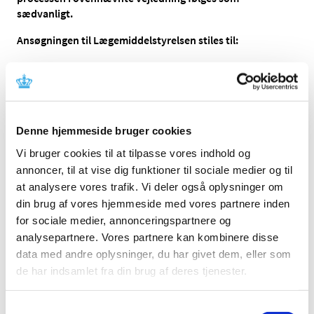
sædvanligt.
Ansøgningen til Lægemiddelstyrelsen stiles til:
Lægemiddelstyrelsen
Axel Heides Gade 1
2300 København S.
Denne hjemmeside bruger cookies
Ansøgninger sendes elektronisk via
kontaktformularen
.
Vi bruger cookies til at tilpasse vores indhold og
(Åbner i nyt vindue, og skal udfyldes indenfor 20
annoncer, til at vise dig funktioner til sociale medier og til
minutter, ellers modtager vi den ikke). Man kan højest
at analysere vores trafik. Vi deler også oplysninger om
sende én fil eller én zip-fil mappe.
din brug af vores hjemmeside med vores partnere inden
for sociale medier, annonceringspartnere og
Ansøgningen skal være Lægemiddelstyrelsen i hænde
analysepartnere. Vores partnere kan kombinere disse
senest den
9. marts 2022 kl. 12.00.
data med andre oplysninger, du har givet dem, eller som
Rekvirering af oplysninger vedr. Gilleleje Apotek nr. 113
de har indsamlet fra din brug af deres tjenester.
Økonomiske oplysninger om Gilleleje Apotek kan
rekvireres ved henvendelse til Pernille Rokkjær Schødt på
Samtykkevalg