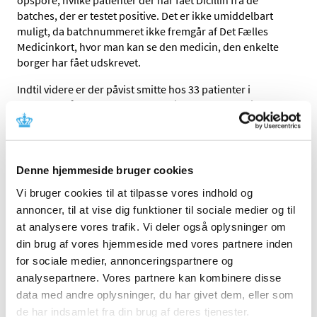
batches, der er testet positive. Det er ikke umiddelbart
muligt, da batchnummeret ikke fremgår af Det Fælles
Medicinkort, hvor man kan se den medicin, den enkelte
borger har fået udskrevet.
Indtil videre er der påvist smitte hos 33 patienter i
Danmark på baggrund af forureningen. Det er et lille
antal set i forhold til, hvor mange der er blevet behandlet
med lægemidlet. Ingen af patienterne er blevet alvorligt
syge på grund af forureningen. Det vides ikke på
nuværende tidspunkt, hvad risikoen er for at blive rask
Denne hjemmeside bruger cookies
smittebærer eller for at blive syg på længere sigt.
Vi bruger cookies til at tilpasse vores indhold og
Hvis man går til lægen eller bliver indlagt med en
annoncer, til at vise dig funktioner til sociale medier og til
infektion, bør man oplyse til lægen, hvis man tidligere har
at analysere vores trafik. Vi deler også oplysninger om
været i behandling med Dicillin. Lægen vil tage stilling til,
din brug af vores hjemmeside med vores partnere inden
om man skal undersøges for multiresistente bakterier.
for sociale medier, annonceringspartnere og
Hvis man tidligere har fået Dicillin og i øvrigt er sund og
analysepartnere. Vores partnere kan kombinere disse
rask, skal man ikke foretage sig noget.
data med andre oplysninger, du har givet dem, eller som
de har indsamlet fra din brug af deres tjenester.
Sundhedsstyrelsen er – i samarbejde med relevante