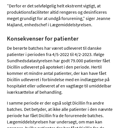
”Derfor er det selvfølgelig helt ekstremt vigtigt, at
produktionsfaciliteter altid rengøres og desinficeres
meget grundigt for at undgå forurening,” siger Jeanne
Majland, enhedschef i Lægemiddelstyrelsen.
Konsekvenser for patienter
De berørte batches har været udleveret til danske
patienter i perioden fra 4/5-2022 til 4/2-2023. Ifølge
Sundhedsdatastyrelsen har godt 79.000 patienter fået
Dicillin udleveret på apoteket i den periode. Hertil
kommer et mindre antal patienter, der kan have fået
Dicillin udleveret i forbindelse med en indlæggelse på
hospitalet eller udleveret af en vagtlæge til umiddelbar
iværksættelse af behandling.
I samme periode er der også solgt Dicillin fra andre
batches. Det betyder, at ikke alle patienter i den nævnte
periode har fået Dicillin fra de forurenede batches.
Lægemiddelstyrelsen har undersøgt, om man kan
opspore, hvilke patienter der har fået Dicillin fra de