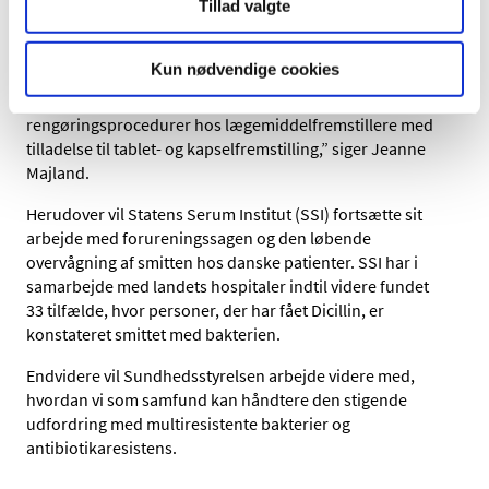
Eksempelvis bør vi i EU-kredsen drøfte, om der kan
Tillad valgte
udvikles og indføres tests for resistente bakterier
i
forbindelse med frigivelsen af ikke-sterile lægemidler.
Kun nødvendige cookies
Desuden vil vi iværksætte en national GMP-
inspektionskampagne med fokus på hygiejne og
rengøringsprocedurer hos lægemiddelfremstillere med
tilladelse til tablet- og kapselfremstilling,” siger Jeanne
Majland.
Herudover vil Statens Serum Institut (SSI) fortsætte sit
arbejde med forureningssagen og den løbende
overvågning af smitten hos danske patienter. SSI har i
samarbejde med landets hospitaler indtil videre fundet
33 tilfælde, hvor personer, der har fået Dicillin, er
konstateret smittet med bakterien.
Endvidere vil Sundhedsstyrelsen arbejde videre med,
hvordan vi som samfund kan håndtere den stigende
udfordring med multiresistente bakterier og
antibiotikaresistens.