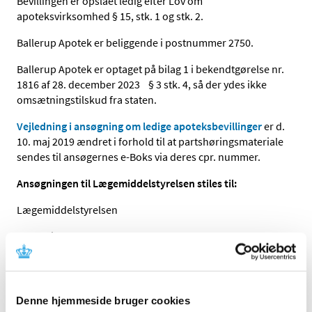
Bevillingen er opslået ledig efter Lov om
apoteksvirksomhed § 15, stk. 1 og stk. 2.
Ballerup Apotek er beliggende i postnummer 2750.
Ballerup Apotek er optaget på bilag 1 i bekendtgørelse nr.
1816 af 28. december 2023 § 3 stk. 4, så der ydes ikke
omsætningstilskud fra staten.
Vejledning i ansøgning om ledige apoteksbevillinger
er d.
10. maj 2019 ændret i forhold til at partshøringsmateriale
sendes til ansøgernes e-Boks via deres cpr. nummer.
Ansøgningen til Lægemiddelstyrelsen stiles til:
Lægemiddelstyrelsen
Axel Heides Gade 1
2300 København S.
Ansøgninger sendes elektronisk via
kontaktformularen
.
(Åbner i nyt vindue, og skal udfyldes indenfor 20
Denne hjemmeside bruger cookies
minutter, ellers modtager vi den ikke).