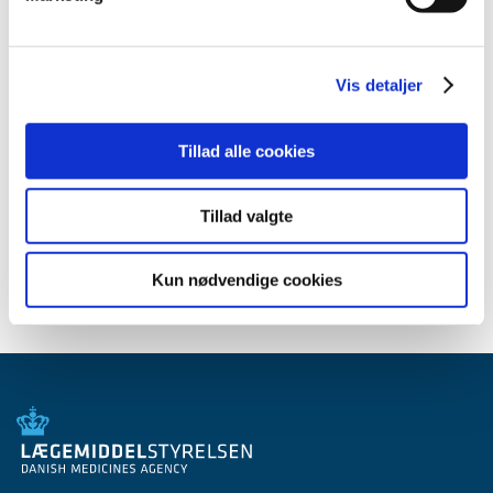
Smørum Apotek (frivillig filial)
Meddelelsen om den ledige bevilling sker i henhold til §
Vis detaljer
18, stk. 1 i Lov om apoteksvirksomhed, jf.
lovbekendtgørelse nr. 703 af 26. maj 2023.
Tillad alle cookies
Emner
Tillad valgte
Apotekerbevillinger
Ledige apoteker
Kun nødvendige cookies