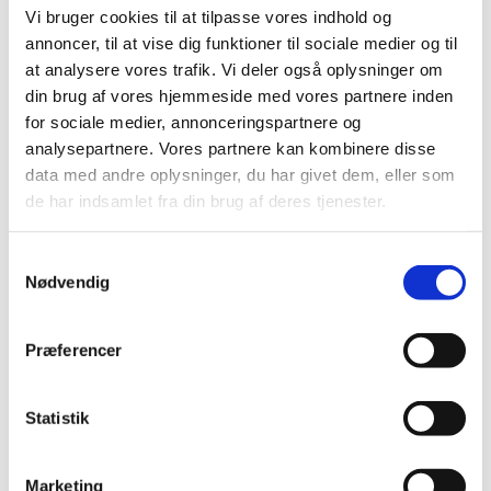
Vi bruger cookies til at tilpasse vores indhold og
Ansøgningen skal være Lægemiddelstyrelsen i hænde
annoncer, til at vise dig funktioner til sociale medier og til
senest den
26. februar 2024 kl. 12.00.
at analysere vores trafik. Vi deler også oplysninger om
din brug af vores hjemmeside med vores partnere inden
Samtaler med forfremmelseskonsulenterne forventes at
for sociale medier, annonceringspartnere og
blive afholdt i uge 11 i Lægemiddelstyrelsen.
analysepartnere. Vores partnere kan kombinere disse
Rekvirering af oplysninger vedr. Ballerup Apotek nr. 225
data med andre oplysninger, du har givet dem, eller som
de har indsamlet fra din brug af deres tjenester.
Økonomiske oplysninger og øvrige oplysninger om
Ballerup Apotek kan rekvireres ved henvendelse til
afgående apoteker Ute Pørksen, mail:
Send en mail
, tlf.:
Samtykkevalg
44778240/29253596
Nødvendig
Distributionsenheder under Ballerup Apotek
Præferencer
Filialer
Maaløv Apotek (frivillig filial)
Statistik
Apoteket i Ballerup Centret (frivillig filial)
Marketing
Hedegårdens Apotek (frivillig filial)