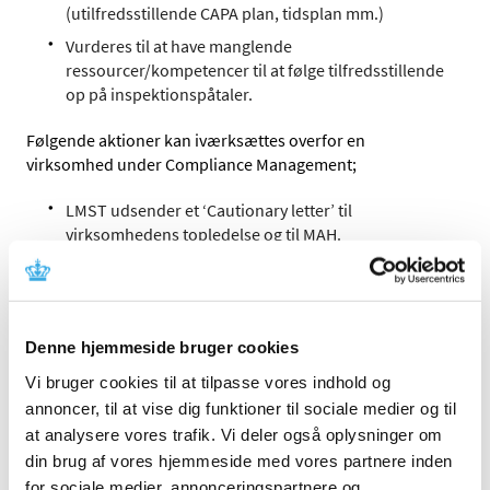
(utilfredsstillende CAPA plan, tidsplan mm.)
Vurderes til at have manglende
ressourcer/kompetencer til at følge tilfredsstillende
op på inspektionspåtaler.
Følgende aktioner kan iværksættes overfor en
virksomhed under Compliance Management;
LMST udsender et ‘Cautionary letter’ til
virksomhedens topledelse og til MAH.
Virksomheden pålægges organisatoriske
ændringer; eksempelvis udskiftning i ledelsen eller
af QP/RP.
Virksomheden skal fremlægge sin CAPA plan som
Denne hjemmeside bruger cookies
opfølgning på inspektionspåtalerne ved et fysisk
Vi bruger cookies til at tilpasse vores indhold og
møde i LMST. Virksomheden skal desuden
annoncer, til at vise dig funktioner til sociale medier og til
fremsende periodiske opdateringer på fremdrift i
at analysere vores trafik. Vi deler også oplysninger om
CAPA plan.
din brug af vores hjemmeside med vores partnere inden
LMST hjemtager prøver til laboratoriekontrol.
for sociale medier, annonceringspartnere og