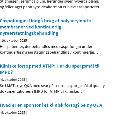
Stigninger i serumcalcium, herunder svær hypercalcæmi,
og/eller øget parathyroideahormon er blevet rapporteret
…
Caspofungin: Undgå brug af polyacrylonitril
membraner ved kontinuerlig
nyreerstatningsbehandling
|
10. oktober 2025
|
Hos patienter, der behandles med caspofungin under
kontinuerlig nyreerstatningsbehandling / kontinuerlig
…
Kliniske forsøg med ATMP: Har du spørgsmål til
IMPD?
|
9. oktober 2025
|
Se LMSTs nye Q&A med svar på centrale spørgsmål til quality
dokumentationen i IMPD for ATMP til kliniske
…
Hvad er en sponsor i et klinisk forsøg? Se ny Q&A
|
9. oktober 2025
|