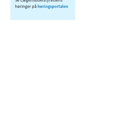
høringer på
høringsportalen