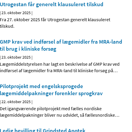
Utrogestan får generelt klausuleret tilskud
|
23. oktober 2025
|
Fra 27. oktober 2025 får Utrogestan generelt klausuleret
tilskud.
GMP krav ved indførsel af lægemidler fra MRA-land
til brug i kliniske forsøg
|
23. oktober 2025
|
Lægemiddelstyrelsen har lagt en beskrivelse af GMP krav ved
indførsel af lægemidler fra MRA-land til kliniske forsøg på
…
Pilotprojekt med engelsksprogede
lægemiddelpakninger forenkler sprogkrav
|
22. oktober 2025
|
Det igangværende pilotprojekt med fælles nordiske
lægemiddelpakninger bliver nu udvidet, så fællesnordiske
…
Ledig bevilling til Grindsted Apotek