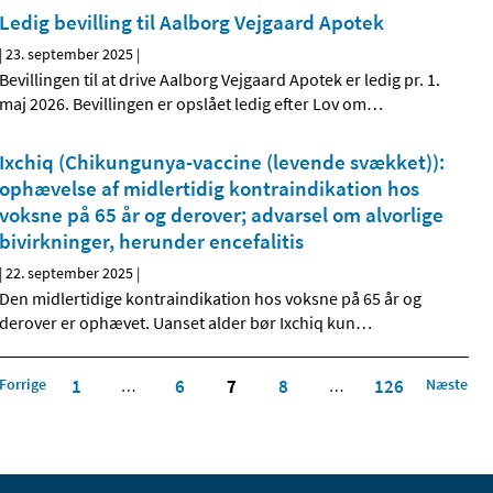
Ledig bevilling til Aalborg Vejgaard Apotek
|
23. september 2025
|
Bevillingen til at drive Aalborg Vejgaard Apotek er ledig pr. 1.
maj 2026. Bevillingen er opslået ledig efter Lov om
…
Ixchiq (Chikungunya-vaccine (levende svækket)):
ophævelse af midlertidig kontraindikation hos
voksne på 65 år og derover; advarsel om alvorlige
bivirkninger, herunder encefalitis
|
22. september 2025
|
Den midlertidige kontraindikation hos voksne på 65 år og
derover er ophævet. Uanset alder bør Ixchiq kun
…
Forrige
1
6
7
8
126
Næste
…
…