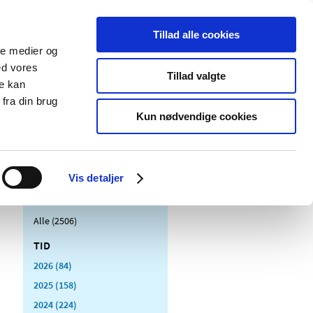
Tillad alle cookies
ale medier og
Udgivelser
Cookies
ed vores
Tillad valgte
re kan
dicinsk
Særlige
fra din brug
styr
produktområder
Kun nødvendige cookies
Vis detaljer
Alle (2506)
TID
2026 (84)
2025 (158)
2024 (224)