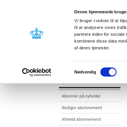
Denne hjemmeside bruger
Vi bruger cookies til at til
til at analysere vores tra
partnere inden for sociale
Godkendelse og
Bivirkninger
kombinere disse data med a
kontrol
produktinfo
af deres tjenester.
Nyheder
Samtykkevalg
Nødvendig
Nyheder
Abonner på nyheder
Rediger abonnement
Afmeld abonnement