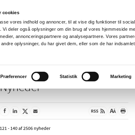
 cookies
passe vores indhold og annoncer, til at vise dig funktioner til soci
Nyheder
Om os
Kontakt
fik. Vi deler også oplysninger om din brug af vores hjemmeside m
 medier, annonceringspartnere og analysepartnere. Vores partne
 og
Tilskud og
Apoteker og salg af
Me
ndre oplysninger, du har givet dem, eller som de har indsamlet 
rmation
priser
medicin
ud
Præferencer
Statistik
Marketing
Nyheder
121 - 140 af 2506 nyheder